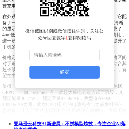
繁充电的困扰。
在外观与硬件配置方面，新机同样有不少可圈可点之处。它配
备了一块1.5K LTPS大R角直屏，这种屏幕设计既能提供清晰
的显示效果，又能带来舒适的视觉体验。同时，新机搭载了
微信截图识别或微信按住识别，关注公
4nm低功耗处理器，在保证性能的同时，还能有效降低功耗，
众号回复数字
1
获得阅读码
进一步延长续航时间。机身采用高分子抗摔材料打造，提升了
手机的耐用性，减少了因意外跌落而损坏的风险。
价格定位上，这款新机预计将锚定2000元档位。这一价格区间
对于追求高性价比的消费者来说，具有较大的吸引力。结合其
超长续航、不错的屏幕和处理器配置以及抗摔的机身设计，有
确定
望在中端市场占据一席之地。
值得一提的是，去年11月该博主就曾透露过欧加集团（包括
OPPO、一加、realme）有一款超大单电芯进入试产阶段，其
额定能量36.27Wh，额定容量9750mAh，典型值在9900 -
10000mAh之间。此次OPPO新机的电池规格与之前爆料的信
息相近，让人不禁对这款新机的实际表现充满期待。大家不妨
一起关注，看看OPPO这波超大电池新机究竟会有怎样的市场
反响。
亚马逊云科技AI新进展：不拼模型炫技，专注企业AI落