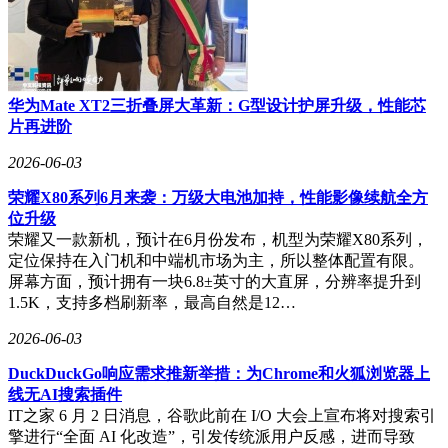
华为Mate XT2三折叠屏大革新：G型设计护屏升级，性能芯
片再进阶
2026-06-03
荣耀X80系列6月来袭：万级大电池加持，性能影像续航全方
位升级
荣耀又一款新机，预计在6月份发布，机型为荣耀X80系列，
定位保持在入门机和中端机市场为主，所以整体配置有限。
屏幕方面，预计拥有一块6.8±英寸的大直屏，分辨率提升到
1.5K，支持多档刷新率，最高自然是12…
2026-06-03
DuckDuckGo响应需求推新举措：为Chrome和火狐浏览器上
线无AI搜索插件
IT之家 6 月 2 日消息，谷歌此前在 I/O 大会上宣布将对搜索引
擎进行“全面 AI 化改造”，引发传统派用户反感，进而导致