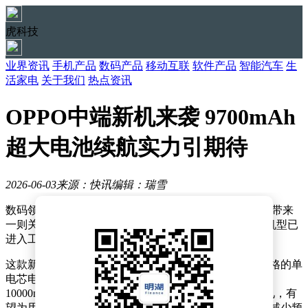
虎科技
业界资讯
手机产品
数码产品
移动互联
软件产品
智能汽车
生
活家电
关于我们
热点资讯
OPPO中端新机来袭 9700mAh
超大电池续航实力引期待
2026-06-03
来源：快讯
编辑：瑞雪
数码领域近日传来新动态，知名数码博主@数码闲聊站 带来
一则关于OPPO新机的爆料。一款主打超长续航的中端机型已
进入工程机测试阶段，引发众多数码爱好者的关注。
这款新机最大的亮点在于其电池配置。它搭载了超大规格的单
电芯电池，额定容量达到9700mAh，典型值更是接近
10000mAh。如此大容量的电池，在中端机型中较为少见，有
望为用户带来出色的续航体验，满足长时间使用需求，减少频