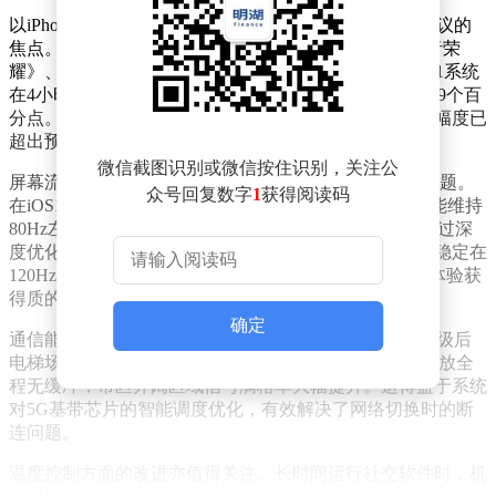
以iPhone16Pro机型为例，升级后的续航表现成为用户热议的
焦点。通过模拟日常高负载场景测试，包括1小时《王者荣
耀》、1小时《原神》及2小时4K在线视频播放，iOS26.1系统
在4小时后剩余电量达52%，相较iOS18.6.2的43%提升近9个百
分点。尽管当前系统仍处于适配优化阶段，但续航提升幅度已
超出预期，未来通过软件调优或可进一步释放节能潜力。
微信截图识别或微信按住识别，关注公
屏幕流畅度方面，iOS26.1解决了此前版本频繁锁帧的问题。
众号回复数字
1
获得阅读码
在iOS18.6.2系统中，用户普遍反映120Hz高刷屏实际仅能维持
80Hz左右刷新率，导致操作时出现卡顿感。而新系统通过深
度优化硬件协同机制，使大部分应用场景下屏幕刷新率稳定在
120Hz，配合液态玻璃材质的动态渲染效果，整体滑动体验获
得质的飞跃。
确定
通信能力提升同样显著。测试数据显示，iPhone16Pro升级后
电梯场景信号强度从1格增至3格，地铁通勤时4K视频播放全
程无缓冲，市区开阔区域信号满格率大幅提升。这得益于系统
对5G基带芯片的智能调度优化，有效解决了网络切换时的断
连问题。
温度控制方面的改进亦值得关注。长时间运行社交软件时，机