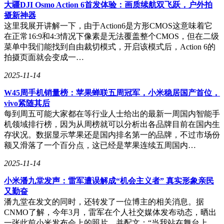
身温度较前代系统明显降低，连续2小时《原神》游戏测试仅
大疆DJI Osmo Action 6首发体验：画质续航双飞跃，户外拍
呈现轻微温热。这种变化源于系统对处理器功耗的精细管理，
摄新神器
通过动态调节核心频率，在保持性能输出的同时有效控制发
这里我展开讲解一下，由于Action6是方形CMOS这意味着它
热。
在正常16:9和4:3情况下像素是无法覆盖整个CMOS，但在二级
菜单中我们能找到自由裁切模式，开启该模式后，Action 6的
综合多项测试结果，iOS26.1系统在续航、流畅度、网络稳定
拍摄页面就会变成一…
性及散热效率上均展现出突破性进展。对于仍在使用iOS18系
列系统的用户，此次升级将带来从底层架构到应用层级的全方
2025-11-14
位优化，建议符合条件的机型及时完成系统更新以体验最新功
能。
W45周手机销量榜：苹果蝉联五周冠军，小米稳居国产首位，
vivo紧随其后
每到周五可能大家都在等行业人士给出的最新一周国内智能手
机领域排行榜，因为从周榜就可以分析出各品牌目前在国内生
存状况。数据显示苹果还是国内排名第一的品牌，不过市场份
额又滑落了一个百分点，这已经是苹果连续五周国内…
2025-11-14
小米潘九堂发声：雷军遭误解成“机会主义者” 真实形象亲民
又勤奋
潘九堂在发文的同时，还转发了一位博主的相关消息。据
CNMO了解，今年3月，雷军在个人社交媒体发布动态，晒出
一张此前小米发布会上的照片，并配文：“当我站在舞台上，