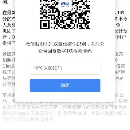
测。
在最新的DXOMARK拍照评分中，OPPO Find X8 Ultra以169
分的总成绩荣登榜首。作为最新的旗舰机型，这一成绩并不令
人意外。OPPO Find X8 Ultra在各项子项评分中均表现出色，
巩固了其领先地位。但更令人瞩目的是其摄像头模组的设计创
新，OPPO在追求画质的同时，成功控制了模组厚度，为用户
提供了更佳的手感体验。
微信截图识别或微信按住识别，关注公
众号回复数字
1
获得阅读码
紧随其后的是华为Pura70 Ultra，尽管已上市一年有余，但其
拍照和视频能力依然强劲。尤其是视频方面，华为Pura70
Ultra以155分的成绩在国产手机中难寻对手。这款手机不仅搭
载了1英寸传感器等硬件配置，还引入了可变光圈和可伸缩镜
头等黑科技，配合HarmonyOS4.2系统，为用户带来了出色的
兼容性。
确定
苹果iPhone 16 Pro MAX虽然拍摄风格独特，但凭借稳定的出
品，尤其是视频拍摄方面的卓越表现，依然获得了高分。尽管
在某些子项测试中表现平平，但视频评分的较高权重可能为其
整体得分做出了重要贡献。随着竞争加剧，苹果在视频拍摄方
面的护城河或将面临挑战。