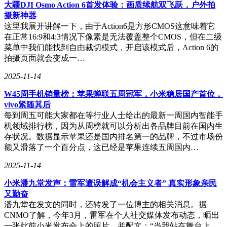
小米15 Ultra作为小米今年的旗舰之作，设计理念发生了显著
大疆DJI Osmo Action 6首发体验：画质续航双飞跃，户外拍
变化。相较于前代，小米15 Ultra削弱了超广角拍摄能力，去
摄新神器
掉了可变光圈，转而强化了长焦拍摄，这一设计更符合大多数
这里我展开讲解一下，由于Action6是方形CMOS这意味着它
用户的拍照习惯。同时，其摄像头模组虽然大而厚，但画质表
在正常16:9和4:3情况下像素是无法覆盖整个CMOS，但在二级
现令人满意。
菜单中我们能找到自由裁切模式，开启该模式后，Action 6的
拍摄页面就会变成一…
2025-11-14
荣耀Magic6 Pro则以较低的售价跻身拍照旗舰之列。这款手机
凭借大王影像技术和后端AI算力优化，在提升画质方面走出
W45周手机销量榜：苹果蝉联五周冠军，小米稳居国产首位，
了一条特色道路。尽管在拍照旗舰中并非最昂贵或最出色的选
vivo紧随其后
择，但荣耀Magic6 Pro的性价比和影音娱乐体验依然吸引了众
每到周五可能大家都在等行业人士给出的最新一周国内智能手
多消费者。尤其是其音响系统，更是为喜欢影音娱乐的用户提
机领域排行榜，因为从周榜就可以分析出各品牌目前在国内生
供了不错的选择。
存状况。数据显示苹果还是国内排名第一的品牌，不过市场份
额又滑落了一个百分点，这已经是苹果连续五周国内…
2025-11-14
小米潘九堂发声：雷军遭误解成“机会主义者” 真实形象亲民
又勤奋
潘九堂在发文的同时，还转发了一位博主的相关消息。据
CNMO了解，今年3月，雷军在个人社交媒体发布动态，晒出
一张此前小米发布会上的照片，并配文：“当我站在舞台上，