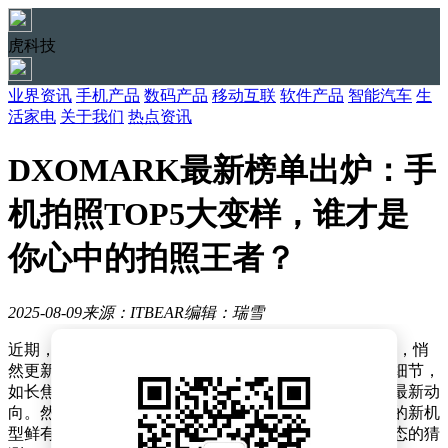
虎科技
业界资讯
手机产品
数码产品
移动互联
软件产品
智能汽车
生
活家电
关于我们
热点资讯
DXOMARK最新榜单出炉：手
机拍照TOP5大变样，谁才是
你心中的拍照王者？
2025-08-09
来源：ITBEAR
编辑：瑞雪
近期，DXOMARK，这一备受关注的手机摄影评分平台，悄
然更新了其榜单。此次更新不仅带来了更为详尽的评比细节，
如长焦评分的独立排序，也让人窥见了手机摄影领域的最新动
向。然而，榜单的更新频率似乎有所放缓，上半年发布的新机
型鲜有上榜，这引发了外界对于测试资源或品牌合作状态的猜