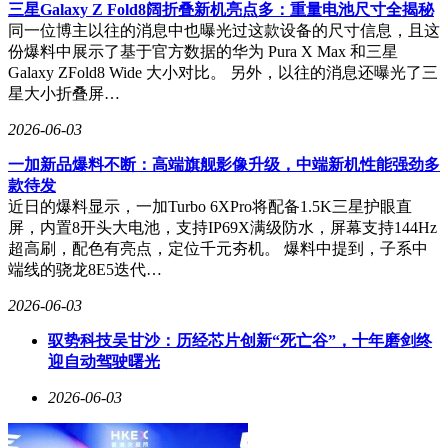
16GB内存会导致整体性能下降43%，其中2D合成性能下降
三星Galaxy Z Fold8阔折叠新机亮点多：重量电池尺寸全揭秘
58%，跟踪测试性能下降56%，3D处理性能则基本不受影响。
同一位博主以往的消息中也曝光过这款设备的尺寸信息，且这
对于动画、动态图形和视频合成项目，32GB内存可作为起步
份爆料中展示了基于官方数据的华为 Pura X Max 和三星
配置，但处理高分辨率、高帧率或超过1分钟的合成项目时，
Galaxy ZFold8 Wide 大小对比。 另外，以往的消息还曝光了三
64GB内存更为合适。Premiere对内存的敏感度相对较低，
星大小折叠屏…
16GB内存相比32GB和64GB仅低7%，但在实际项目中，素材
2026-06-03
时长、格式和图层数量等因素会迅速消耗内存容量。
一加新品爆料不断：高端旗舰影像升级，中端新机性能强劲多
综合测试结果，32GB内存适合轻量级创作场景，如简单修
款待发
图、基础合成和短视频剪辑。对于专业用户而言，64GB内存
近日的爆料显示，一加Turbo 6XPro将配备1.5K三星护眼直
是更稳妥的选择，尤其在处理高分辨率图像、复杂图层或多软
屏，内置8开头大电池，支持IP69X满级防水，屏幕支持144Hz
件协同工作时，能显著提升工作效率。复杂项目或极端使用场
超高刷，配色有亮点，定位千元夯机。 爆料中提到，子系中
景可能需要配置更高容量的内存以满足需求。
端线的骁龙8E5迭代…
2026-06-03
驭势科技吴甘沙：历经芯片创新“死亡谷”，十年磨剑终
迎自动驾驶曙光
2026-06-03