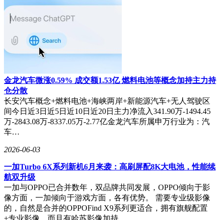
金龙汽车微涨0.59% 成交额1.53亿 燃料电池等概念加持主力持
仓分散
长安汽车概念+燃料电池+海峡两岸+新能源汽车+无人驾驶区
间今日近3日近5日近10日近20日主力净流入341.90万-1494.45
万-2843.08万-8337.05万-2.77亿金龙汽车所属申万行业为：汽
车…
2026-06-03
一加Turbo 6X系列新机6月来袭：高刷屏配8K大电池，性能续
航双升级
一加与OPPO已合并数年，双品牌共同发展，OPPO倾向于影
像方面，一加倾向于游戏方面，各有优势。 需要专业级影像
的，自然是合并的OPPOFind X9系列更适合，拥有旗舰配置
+专业影像，而且有哈苏影像加持，…