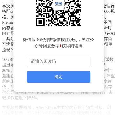
本次测试平台采用AMD Ryzen 9 9950
X3D2 Dual Edition处理器
搭配GeForce RTX 5080显卡，内存平台统一使用DDR5-5600规
格。测试覆盖Lightroom Classic、Photoshop、After Effects、
Premiere和DaVinci Resolve五款主流创作软件，重点考察不同
内存容量下软件的实际处理速度。其中，Lightroom Classic对
内存压力最为敏感，32GB内存总分仅比64GB低2.5%，但在AI
工具处理速度上慢了15%。当不使用AI效果时，32GB内存尚
微信截图识别或微信按住识别，关注公
可满足需求，但专业修图场景仍建议选择64GB内存以获得更
众号回复数字
1
获得阅读码
流畅的体验。
16GB内存的性能短板在Lightroom Classic中尤为突出。测试数
据显示，16GB内存整体性能比64GB低45%，AI性能下降
26%，导入速度慢8.5%，导出性能更是下降118%。这种性能
差距在处理高分辨率图像或多图层项目时会进一步放大，严重
确定
影响工作效率。相比之下，Photoshop对内存容量的敏感度较
低，32GB和64GB内存的性能表现几乎无差异，但16GB内存
仍会导致整体性能下降20%，其中滤镜处理性能下降31%，基
础操作速度下降6%。
在视频处理领域，After Effects主要将内存用于预览播放。测
试结果显示，32GB和64GB内存的性能表现无明显差异，但