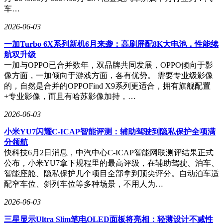
车…
2026-06-03
一加Turbo 6X系列新机6月来袭：高刷屏配8K大电池，性能续
航双升级
一加与OPPO已合并数年，双品牌共同发展，OPPO倾向于影
像方面，一加倾向于游戏方面，各有优势。 需要专业级影像
的，自然是合并的OPPOFind X9系列更适合，拥有旗舰配置
+专业影像，而且有哈苏影像加持，…
2026-06-03
小米YU7闪耀C-ICAP智能评测：辅助驾驶到隐私保护全项满
分领航
快科技6月2日消息，中汽中心C-ICAP智能网联测评结果正式
公布，小米YU7拿下规程里的最高评级，在辅助驾驶、泊车、
智能座舱、隐私保护几个项目全部拿到顶尖评分。自动泊车适
配窄车位、斜列车位等多种场景，不用人为…
2026-06-03
三星显示Ultra Slim笔电OLED面板将亮相：轻薄设计不减性