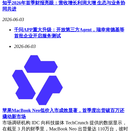
孔（TSV）技术。通过从封装底部直接构建供电通道，新方案
知乎2026年首季财报亮眼：营收增长利润大增 生态与业务协
成功解决了悬臂式供电路径导致的电压降问题，为高带宽内存
同共进
（HBM4/HBM4E）的集成铺平了道路。与此同时，UCIe-A互
连标准的采用使数据传输速率突破32 Gb/s大关，为异构计算
2026-06-03
提供了更强大的带宽支撑。
千问APP重大升级：开放第三方Agent，瑞幸肯德基等
半导体供应链人士透露，关于这项技术合作的讨论已持续数月
首批企业开启服务测试
之久。随着联发科和谷歌两大科技巨头的相继入局，英特尔在
2026-06-03
先进封装领域的生态位得到进一步巩固。这场技术变革不仅将
重塑芯片封装市场的竞争格局，更可能推动整个半导体行业向
更高集成度的方向发展。当前，业界正密切关注EMIB-T技术
在实际产品中的表现，其商业化成效或将影响未来数年的技术
路线选择。
苹果MacBook Neo低价入市成效显著，首季度出货破百万还
撬动新市场
市场调研机构 IDC 向科技媒体 TechCrunch 提供的数据显示，
在截至 3 月的财季里，MacBook Neo 出货量达 110万台，彼时