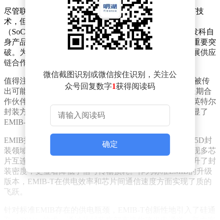
尽管联发科尚未明确披露具体哪些产品线会应用EMIB-T技
术，但业内分析普遍认为，定制化AI芯片和系统级芯片
（SoC）极有可能成为首批受益者。这一动向不仅对联发科自
身产品布局意义重大，更被视为英特尔代工业务的一次重要突
破。为应对即将到来的订单增长，联发科已开始积极拓展供应
链合作网络。
微信截图识别或微信按住识别，关注公
值得注意的是，谷歌计划于2027年推出的TPU v9芯片也被传
众号回复数字
1
获得阅读码
出可能采用EMIB封装方案。作为谷歌定制TPU项目的长期合
作伙伴，联发科在技术评估阶段必然与谷歌共同考量了英特尔
封装方案的可行性。这种跨领域的技术协同，进一步凸显了
EMIB-T在高端计算领域的战略价值。
EMIB技术自2017年实现商业化应用以来，始终代表着2.5D封
确定
装领域的前沿水平。其核心创新在于通过嵌入式硅桥实现多芯
片互连，彻底摒弃了传统中介层设计。这种架构不仅提升了封
装密度，更显著降低了信号传输损耗。作为标准EMIB的升级
版本，EMIB-T在供电效率和芯片间通信速度方面实现了质的
飞跃。
针对标准EMIB存在的供电瓶颈，EMIB-T创新性地引入了硅通