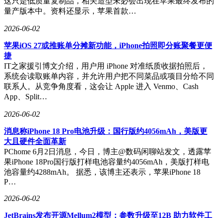
这只是低质量复制品，相关造型未必会出现在苹果最终发布的
量产版本中。资料还显示，苹果首款…
2026-06-02
苹果iOS 27或推账单分摊新功能，iPhone拍照即分账聚餐更便
捷
IT之家援引博文介绍，用户用 iPhone 对准纸质收据拍照后，
系统会读取账单内容，并允许用户把不同菜品或项目分给不同
联系人。从竞争角度看，这会让 Apple 进入 Venmo、Cash
App、Split…
2026-06-02
消息称iPhone 18 Pro电池升级：国行版约4056mAh，美版更
大且硬件全面革新
PChome 6月2日消息，今日，博主@数码闲聊站发文，透露苹
果iPhone 18Pro国行版打样电池容量约4056mAh，美版打样电
池容量约4288mAh。 据悉，该博主还表示，苹果iPhone 18
P…
2026-06-02
JetBrains发布开源Mellum2模型：参数升级至12B 助力软件工