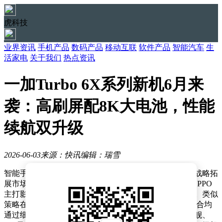
虎科技
业界资讯
手机产品
数码产品
移动互联
软件产品
智能汽车
生
活家电
关于我们
热点资讯
一加Turbo 6X系列新机6月来
袭：高刷屏配8K大电池，性能
续航双升级
2026-06-03
来源：快讯
编辑：瑞雪
智能手机市场竞争愈发激烈，各大品牌纷纷通过双品牌战略拓
展市场版图。一加与OPPO合并后，双品牌协同发展，OPPO
主打影像领域，一加则深耕游戏性能，形成差异化优势。类似
策略在行业中并不少见，vivo与iQOO、小米与红米等组合均
通过细分市场满足多元需求。一加品牌目前拥有数字旗舰、