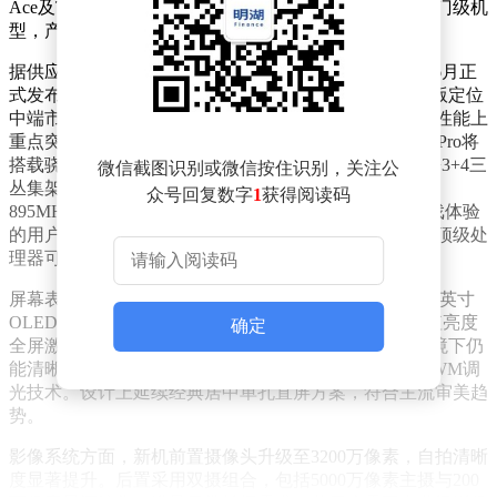
Ace及Turbo三大系列，覆盖中高端市场，但尚未涉足入门级机
型，产品线仍有拓展空间。
据供应链消息，一加即将推出Turbo 6X系列新机，预计6月正
式发布。该系列包含标准版与Pro版两款机型，其中Pro版定位
中端市场，主打差异化体验。新机在屏幕、续航及防护性能上
重点突破，避免同质化竞争。核心配置方面，Turbo 6X Pro将
搭载骁龙7s Gen 4芯片，采用4nm制程工艺，CPU采用1+3+4三
微信截图识别或微信按住识别，关注公
丛集架构，大核主频2.7GHz，GPU为Adreno 810，频率
众号回复数字
1
获得阅读码
895MHz，性能可满足轻度手游需求。对于追求极致游戏体验
的用户，一加15系列旗舰机型仍是更优选择，其搭载的顶级处
理器可流畅运行大型3D手游。
屏幕表现成为新机一大亮点。Turbo 6X Pro预计配备6.78英寸
OLED高刷屏，分辨率达1.5K，支持144Hz刷新率，峰值亮度
确定
全屏激发1800nits，局部激发亮度高达3600nits，强光环境下仍
能清晰显示。为保护用户视力，屏幕采用3840Hz高频PWM调
光技术。设计上延续经典居中单孔直屏方案，符合主流审美趋
势。
影像系统方面，新机前置摄像头升级至3200万像素，自拍清晰
度显著提升。后置采用双摄组合，包括5000万像素主摄与200