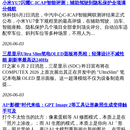
万像素景深镜头，满足日常拍摄需求。若用户需要专业级影像
小米YU7闪耀C-ICAP智能评测：辅助驾驶到隐私保护全项满
体验，合并后的OPPO Find X9系列更值得关注，该系列搭载
分领航
哈苏影像系统，配备旗舰级传感器与独立影像芯片，AI算法
快科技6月2日消息，中汽中心C-ICAP智能网联测评结果正式
进一步优化成像效果。
公布，小米YU7拿下规程里的最高评级，在辅助驾驶、泊车、
智能座舱、隐私保护几个项目全部拿到顶尖评分。自动泊车适
续航能力持续强化。Turbo 6X Pro采用冰川电池技术，电池容
配窄车位、斜列车位等多种场景，不用人为…
量达8000mAh级别，支持80W有线快充，充电速度与续航时长
均优于标准版。此前发布的Turbo 6已配备9000mAh超大电
2026-06-03
池，树立长续航标杆。防护性能上，新机支持IP66/68/69/69K
三星显示Ultra Slim笔电OLED面板将亮相：轻薄设计不减性
满级防水，机身结构经过特殊加固，抗摔性能同步提升。这一
能 刷新率最高达240Hz
系列升级使Turbo系列在中端市场竞争力进一步增强。
IT之家 6 月 2 日消息，三星显示 (SDC) 昨日宣布将在
COMPUTEX 2026 上首次展出其正在开发中的 "UltraSlim" 笔
记本电脑 OLED 显示面板。这一超薄模组不仅为设备制造商
提…
2026-06-03
AI“影棚”时代来临：GPT Image 2等工具让形象照生成变得触
手可及
打个不太恰当的比方：像素蛋糕等 AI 修图模式，本质上是在
「照片上涂改」；而 AI 生图的模式，本质上是你向 AI「形
容」照片里的人，再让AI 大模型重新画出新的图片。 在雷科