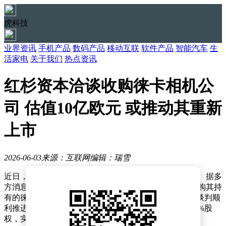
虎科技
业界资讯
手机产品
数码产品
移动互联
软件产品
智能汽车
生
活家电
关于我们
热点资讯
红杉资本洽谈收购徕卡相机公
司 估值10亿欧元 或推动其重新
上市
2026-06-03
来源：互联网
编辑：瑞雪
近日，全球知名高端相机品牌徕卡或迎来重大股权变动。据多
方消息透露，红杉资本正与美国投资公司黑石集团就收购其持
有的徕卡45%股份展开谈判，交易估值约10亿欧元。若谈判顺
利推进，红杉资本可能进一步收购考夫曼家族持有的55%股
权，实现对这家百年企业的全面控股。