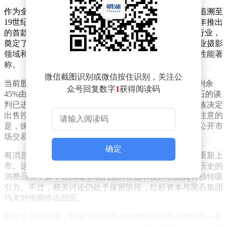
作为全球最具标志性的相机制造商之一，徕卡的历史可追溯至
19世纪。其前身Leitz公司最初以显微镜制造闻名，1925年推出
的首款量产35毫米相机Leica I，凭借便携性革新了摄影行业，
奠定了现代摄影的基础。经过百年发展，徕卡已成为专业摄影
领域和收藏市场的标杆品牌，其产品以精湛工艺和光学性能著
称。
微信截图识别或微信按住识别，关注公
当前股权结构显示，考夫曼家族持有徕卡55%的股份，剩余
众号回复数字
1
获得阅读码
45%由黑石集团掌控。据知情人士透露，红杉资本与黑石的谈
判已进入实质阶段，但尚未达成最终协议。若考夫曼家族决定
出售控股股权，红杉资本或将启动全面收购计划。值得注意的
是，徕卡自2012年10月完成私有化退市后，已12年未在公开市
场交易。
确定
有消息人士指出，若收购成功，红杉资本可能推动徕卡重新上
市。这一潜在动作引发市场关注，毕竟作为拥有近百年历史的
消费品牌，徕卡在高端市场的品牌价值和技术积累具有独特吸
引力。不过，相关讨论仍处于保密阶段，红杉资本与黑石集团
均未对传闻作出回应。
此次交易若达成，将成为亚洲资本收购欧洲消费品牌的又一标