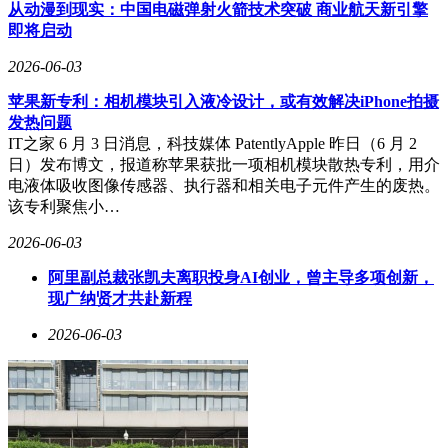
志性案例。近年来，红杉资本持续加码全球消费与高端制造领
从动漫到现实：中国电磁弹射火箭技术突破 商业航天新引擎
域，其投资版图已涵盖多个国际知名品牌。徕卡作为光学领域
即将启动
的顶尖企业，其技术专利和品牌溢价能力，或成为红杉资本布
局全球消费市场的重要抓手。
2026-06-03
市场分析认为，徕卡当前股权结构分散，考夫曼家族与黑石集
苹果新专利：相机模块引入液冷设计，或有效解决iPhone拍摄
团均未长期持有股权的记录，这为外部资本介入提供了机会。
发热问题
不过，高端相机市场近年面临智能手机冲击，徕卡虽通过与华
IT之家 6 月 3 日消息，科技媒体 PatentlyApple 昨日（6 月 2
为等企业的技术合作保持竞争力，但整体市场规模仍呈收缩态
日）发布博文，报道称苹果获批一项相机模块散热专利，用介
势。红杉资本的入局能否为这家百年企业注入新活力，尚需观
电液体吸收图像传感器、执行器和相关电子元件产生的废热。
察后续战略调整。
该专利聚焦小…
2026-06-03
阿里副总裁张凯夫离职投身AI创业，曾主导多项创新，
现广纳贤才共赴新程
2026-06-03