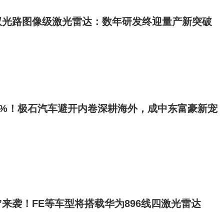
双光路图像级激光雷达：数年研发终迎量产新突破
0%！极石汽车避开内卷深耕海外，成中东富豪新宠
”来袭！FE等车型将搭载华为896线四激光雷达