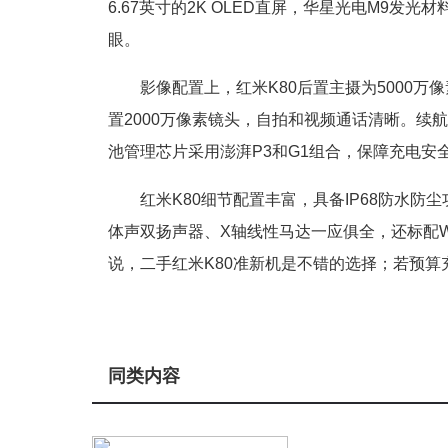
6.67英寸的2K OLED直屏，华星光电M9发
眼。
影像配置上，红米K80后置主摄为5000万
置2000万像素镜头，自拍和视频通话清晰。续航
池管理芯片采用澎湃P3和G1组合，保障充电安
红米K80细节配置丰富，具备IP68防水
体声双扬声器、X轴线性马达一应俱全，还标配Wi
说，二手红米K80准新机是不错的选择；若预算
同类内容