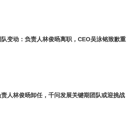
队变动：负责人林俊旸离职，CEO吴泳铭致歉重
负责人林俊旸卸任，千问发展关键期团队或迎挑战