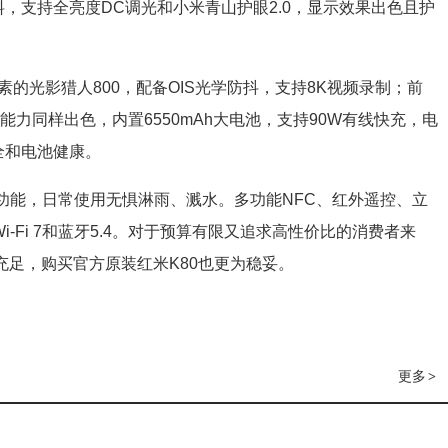
光材料，支持全亮度DC调光和小米青山护眼2.0，显示效果出色且护
像素的光影猎人800，配备OIS光学防抖，支持8K视频录制；前
能力同样出色，内置6550mAh大电池，支持90W有线快充，电
全和电池健康。
防尘功能，日常使用无惧淋雨、溅水。多功能NFC、红外遥控、立
-Fi 7和蓝牙5.4。对于预算有限又追求高性价比的消费者来
充足，购买官方原装红米K80也更为稳妥。
更多
>