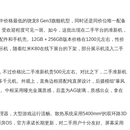
业中价格最低的骁龙8 Gen3旗舰机型，同时还是同价位唯一配备
万台，受欢迎程度可见一斑。如今，这批出现在二手平台的准新机，
手机壳。12GB + 256GB版本价格在1200元左右，性价
示机，随着红米K80在线下展台的下架，部分展示机流入二手
，不过价格比二手准新机贵500元左右。对比之下，二手准新机
多千元机。外观上，直角边框搭配纯直屏设计，后摄模组“暴风
高。中框采用哑光金属质感，后盖为AG玻璃，质感出众，拿在
处理器，大型游戏运行流畅。散热系统采用5400mm²的双环路3D
澎湃OS，官方承诺长期更新，对二手用户十分友好。屏幕采用