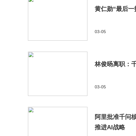
黄仁勋“最后一
03-05
林俊旸离职：千
03-05
阿里批准千问
推进AI战略