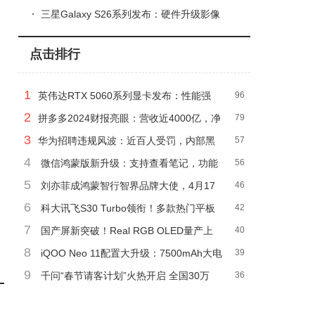
性能，多盘位NAS存储优选
三星Galaxy S26系列发布：硬件升级影像
强，Galaxy AI打造主动智能新体验
点击排行
1
英伟达RTX 5060系列显卡发布：性能强
96
2
劲，起售价299美元
拼多多2024财报亮眼：营收近4000亿，净
79
3
利润大增八成！
华为招聘违规风波：近百人受罚，内部黑
57
4
产曝光？
微信鸿蒙版新升级：支持查看笔记，功能
56
5
更完善了！
刘亦菲成鸿蒙智行智界品牌大使，4月17
46
6
日品牌之夜等你来见！
科大讯飞S30 Turbo领衔！多款热门平板
42
7
学习机功能特色深度对比分析
国产屏新突破！Real RGB OLED量产上
40
8
市，OLED显示技术迎来革命？
iQOO Neo 11配置大升级：7500mAh大电
39
9
池+2K直屏，2499元起游戏党福音
千问“春节请客计划”火热开启 全国30万
36
+奶茶店免费畅饮