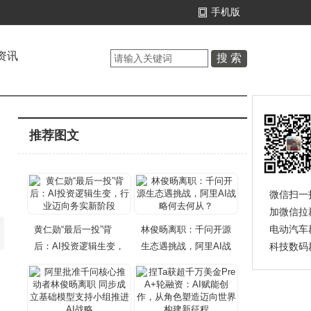
手机版
资讯
推荐图文
微信扫一
加微信拉
电动汽车
黄仁勋“最后一投”背
林俊旸离职：千问开源
后：AI投资逻辑生变，
生态遇挑战，阿里AI战
科技数码