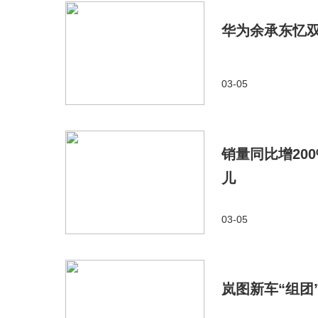
华为余承东忆
03-05
销量同比增20
儿
03-05
岚图新车“组团