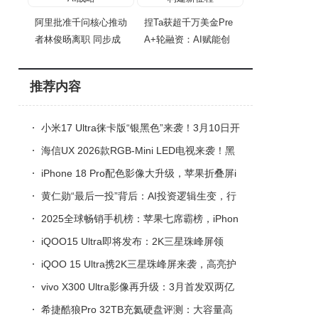
阿里批准千问核心推动
捏Ta获超千万美金Pre
者林俊旸离职 同步成
A+轮融资：AI赋能创
作
推荐内容
小米17 Ultra徕卡版“银黑色”来袭！3月10日开
售，影像续航亮点多
海信UX 2026款RGB-Mini LED电视来袭！黑
科技傍身，游戏影音体验再升级
iPhone 18 Pro配色影像大升级，苹果折叠屏i
Phone Fold首推经典色走稳健路线
黄仁勋“最后一投”背后：AI投资逻辑生变，行
业迈向务实新阶段
2025全球畅销手机榜：苹果七席霸榜，iPhon
e 16系列前三，高端化趋势凸显
iQOO15 Ultra即将发布：2K三星珠峰屏领
衔，多项顶级配置亮相
iQOO 15 Ultra携2K三星珠峰屏来袭，高亮护
眼性能强，游戏体验再升级
vivo X300 Ultra影像再升级：3月首发双两亿
像素，性能续航全面突破
希捷酷狼Pro 32TB充氦硬盘评测：大容量高