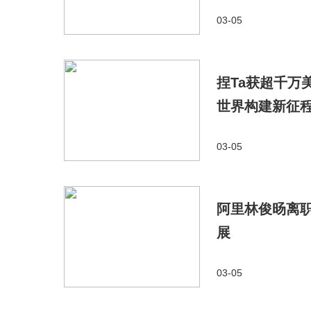
03-05
捏Ta获超千万
世界构建新征
03-05
阿里林俊旸离职
展
03-05