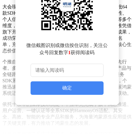
大会现场，官方正式公布了鸿蒙首批SDK评测证书与首批64
款SDK名单。这些名单和证书的评定，综合考量了合规性、
个人信息保护、网络安全、生态贡献度以及开发者体验等多个
维度，旨在为鸿蒙生态的高质量发展树立行业标杆。个推凭借
旗下开发者服务全栈产品高质量的鸿蒙适配与生态落地成果，
成功荣获鸿蒙首批SDK评测认证，并入选首批64款SDK名
单，充分彰显了其在鸿蒙生态建设中的领先技术实力与核心生
微信截图识别或微信按住识别，关注公
态价值。
众号回复数字
1
获得阅读码
个推自2010年便踏入开发者服务领域，是国内该领域的先行
者。多年来，它持续为数十万APP客户提供专业的SDK产品与
全链路运营增长解决方案。截至2025年6月，其开发者服务
SDK累计安装量已突破1200亿。在鸿蒙生态启动建设后，个
推迅速响应，紧跟生态发展步伐，积极投入专业团队开展鸿蒙
确定
系统适配探索工作，不断深化与华为的技术协同与生态联动。
依托十余年的深厚技术沉淀，个推率先完成了旗下消息推送、
用户运营、一键认证等全系SDK的HarmonyOS适配。其安
全、高效、智能的专业产品和服务，为海量鸿蒙原生应用提供
了关键支撑，有力推动了鸿蒙生态的发展。