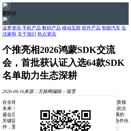
虎科技
业界资讯
手机产品
数码产品
移动互联
软件产品
智能汽车
生
活家电
关于我们
热点资讯
个推亮相2026鸿蒙SDK交流
会，首批获认证入选64款SDK
名单助力生态深耕
2026-04-16
来源：天脉网
编辑：瑞雪
在全球智慧物联网联盟鸿蒙生态推委会的精心组织下，“质领
未来・生态共融”2026鸿蒙SDK交流会在成都圆满落幕。此次
盛会汇聚了众多行业精英，共同探讨鸿蒙SDK全链条发展的
关键议题。每日互动（个推）作为华为鸿蒙生态的关键合作伙
伴，受邀出席了此次大会。