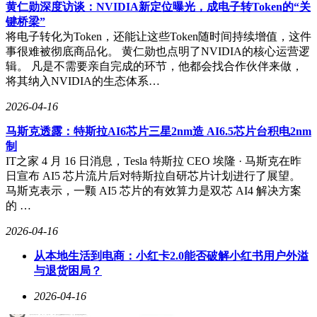
从首批开展鸿蒙系统适配探索，到如今首批通过官方评测认
黄仁勋深度访谈：NVIDIA新定位曝光，成电子转Token的“关
证，个推实现了从“适配兼容”到“深度融合”的重大跨越，成为
键桥梁”
鸿蒙生态中兼具技术实力与落地经验的重要伙伴。目前，个推
将电子转化为Token，还能让这些Token随时间持续增值，这件
已在鸿蒙生态中为电商、金融、出行、社交、新闻资讯等多个
事很难被彻底商品化。 黄仁勋也点明了NVIDIA的核心运营逻
重点行业的应用提供专业可靠的技术和服务支撑，帮助开发者
辑。 凡是不需要亲自完成的环节，他都会找合作伙伴来做，
快速实现鸿蒙应用的开发、适配与高效运营，加速了鸿蒙原生
将其纳入NVIDIA的生态体系…
应用的规模化落地。
2026-04-16
值得一提的是，个推已支持华为情景感知、实况窗、应用内通
话消息VoIP等最新能力，能够为开发者提供更加丰富、强大的
马斯克透露：特斯拉AI6芯片三星2nm造 AI6.5芯片台积电2nm
技术支持。
制
IT之家 4 月 16 日消息，Tesla 特斯拉 CEO 埃隆 · 马斯克在昨
日宣布 AI5 芯片流片后对特斯拉自研芯片计划进行了展望。
马斯克表示，一颗 AI5 芯片的有效算力是双芯 AI4 解决方案
的 …
2026-04-16
从本地生活到电商：小红卡2.0能否破解小红书用户外溢
与退货困局？
2026-04-16