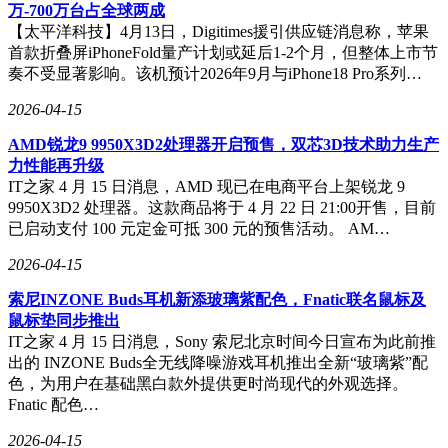
万-700万台占全球两成
【太平洋科技】4月13日，Digitimes援引供应链消息称，苹果
首款折叠屏iPhoneFold量产计划或延后1-2个月，但整体上市节
奏不受显著影响。该机预计2026年9月与iPhone18 Pro系列…
2026-04-15
AMD锐龙9 9950X3D2处理器开启预售，双芯3D技术助力生产
力性能再升级
IT之家 4 月 15 日消息，AMD 现已在电商平台上架锐龙 9
9950X3D2 处理器。这款商品将于 4 月 22 日 21:00开售，目前
已启动支付 100 元定金可抵 300 元的预售活动。 AM…
2026-04-15
索尼INZONE Buds耳机新添玻璃紫配色，Fnatic联名鼠标及
鼠标垫同步推出
IT之家 4 月 15 日消息，Sony 索尼北京时间今日宣布为此前推
出的 INZONE Buds全无线降噪游戏耳机推出全新“玻璃紫”配
色，为用户在基础黑白款外提供更时尚现代的外观选择。
Fnatic 配色…
2026-04-15