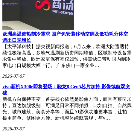
欧洲高温催热制冷需求 国产免安装移动空调及低功耗分体空
调出口迎增长
【太平洋科技】据央视新闻报道，6月以来，欧洲大陆遭遇持
续性极端高温，多地气温刷新历史同期峰值，区域制冷设备需
求集中释放。欧洲家庭保有率仅20%，供需缺口带动国内制冷
家电出口规模大幅上行。 广东佛山一家企业…
2026-07-07
vivo新机X300e即将登场：骁龙8 Gen5芯片加持 影像续航双突
破
新机方向保持不变，首要核心依然是影像方面，而且有蔡司加
持，直达旗舰级别，可满足日常不同拍摄，比如自拍、自然风
光、城市建筑、美食分享等，而且AI影像功能更丰富，让拍
摄更简单、修图更方便。新机整体续航表现，与v…
2026-07-07