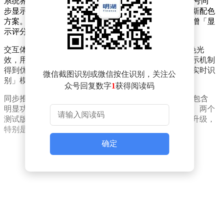
系统界面方面，状态栏运营商名称区域新增WiFi与5G信号同
步显示功能，锁屏界面的手电筒和相机快捷按钮采用全新配色
方案。提醒事项应用图标经过重新设计，相机设置中新增「显
示评分控制」开关选项，需配合Siri AI功能使用。
交互体验升级体现在多个维度：Siri AI动画引入动态彩色光
效，用户可自定义语音节奏与表现力参数；系统索引提示机制
得到优化，搜索响应速度显著提升。无障碍服务新增「实时识
微信截图识别或微信按住识别，关注公
别」模块，为视障用户提供更精准的场景感知支持。
众号回复数字
1
获得阅读码
同步推送的iOS 26.6 beta4测试版（版本号23G5057c）未包含
明显功能更新，推测以修复系统漏洞和优化稳定性为主。两个
测试版本均存在潜在兼容性问题，建议非开发用户谨慎升级，
特别是运行较旧硬件的设备。
确定