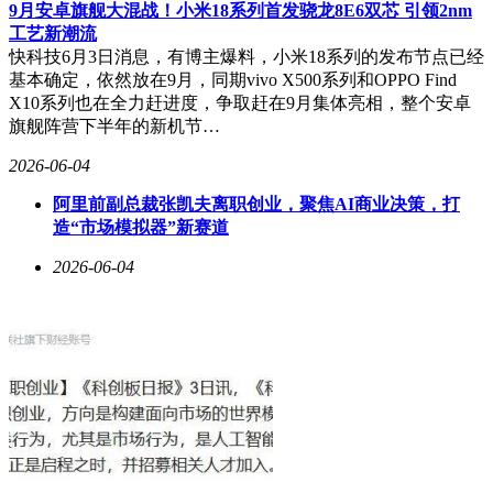
根据谷歌官方承诺，摩托罗拉 Razr Fold 2026、OPPO Find X8
9月安卓旗舰大混战！小米18系列首发骁龙8E6双芯 引领2nm
系列以及荣耀 Magic 8 Pro 将于近期通过系统更新获得支持。
工艺新潮流
此次跨平台协作标志着移动设备生态融合迈出重要一步，但具
快科技6月3日消息，有博主爆料，小米18系列的发布节点已经
体实施效果仍需观察实际传输速度与稳定性表现。业内人士分
基本确定，依然放在9月，同期vivo X500系列和OPPO Find
析，苹果是否会开放更多底层接口权限，将成为影响该功能用
X10系列也在全力赶进度，争取赶在9月集体亮相，整个安卓
户体验的关键因素。
旗舰阵营下半年的新机节…
2026-06-04
阿里前副总裁张凯夫离职创业，聚焦AI商业决策，打
造“市场模拟器”新赛道
2026-06-04