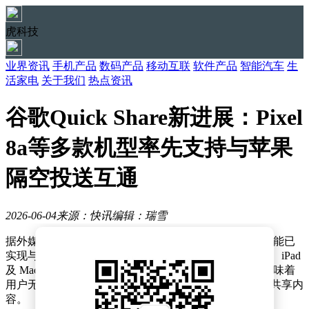
虎科技
业界资讯
手机产品
数码产品
移动互联
软件产品
智能汽车
生
活家电
关于我们
热点资讯
谷歌Quick Share新进展：Pixel
8a等多款机型率先支持与苹果
隔空投送互通
2026-06-04
来源：快讯
编辑：瑞雪
据外媒 Android Authority 最新报道，谷歌 Quick Share 功能已
实现与苹果隔空投送的跨平台互通，安卓设备与 iPhone、iPad
及 Mac 之间的文件传输将更加便捷。这一突破性进展意味着
用户无需依赖第三方应用，即可在不同生态系统间直接共享内
容。