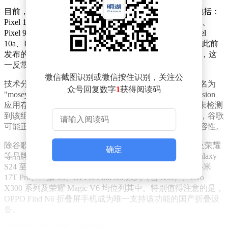
目前，谷歌已为多款 Pixel 机型开放该功能支持，具体包括：
Pixel 10 系列（含 10、10 Pro、10 Pro XL、10 Pro Fold）、
Pixel 9 系列（含 9、9 Pro、9 Pro XL、9 Pro Fold）、Pixel
10a、Pixel 9a 以及定位中端的 Pixel 8a。值得注意的是，此前
发布的旗舰机型 Pixel 8 和 Pixel 8 Pro 暂未列入支持名单，这
一反常现象引发用户讨论。
微信截图识别或微信按住识别，关注公
技术分析显示，支持隔空投送互通的设备固件中均包含名为
众号回复数字
1
获得阅读码
"mosey_server" 的核心文件，该文件与 Quick Share Extension
应用存在强关联性。然而在 Pixel 8 Pro 的系统文件中尚未检测
到该组件，这或为功能延迟上线的主要原因。报道指出，谷歌
可能正在对不同机型进行分阶段测试，以确保跨平台兼容性。
除谷歌自家设备外，三星、小米、一加、OPPO、vivo 及荣耀
确定
等品牌的多款机型也已加入支持行列。三星方面涵盖 Galaxy
S24 至 S26 全系列（含 Ultra、Edge 及折叠屏机型），小米
17T Pro、一加 15、OPPO Find X9 系列（含 X9s）、vivo
X300 系列及荣耀 Magic V6 均位列其中。特别值得注意的是，
OPPO Find N6 折叠屏手机成为唯一支持该功能的国产折叠设
备。