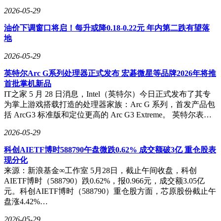
2026-05-29
油价下调窗口将启！每升或降0.18-0.22元 年内第二跌有望落
地
2026-05-29
英特尔Arc G系列处理器正式发布 宏碁微星等品牌2026年将推
首批掌机新品
IT之家 5 月 28 日消息，Intel（英特尔）今日正式发布了其专
为掌上游戏搭载打造的处理器家族：Arc G 系列，首发产品包
括 ArcG3 标准版和定位更高的 Arc G3 Extreme。 英特尔表…
2026-05-29
科创AIETF博时588790午盘微跌0.62% 成交额破3亿 重仓股表
现分化
来源：新浪基金∞工作室 5月28日，截止午间收盘，科创
AIETF博时（588790）跌0.62%，报0.966元，成交额3.05亿
元。科创AIETF博时（588790）重仓股方面，芯原股份截止午
盘涨4.42%…
2026-05-29