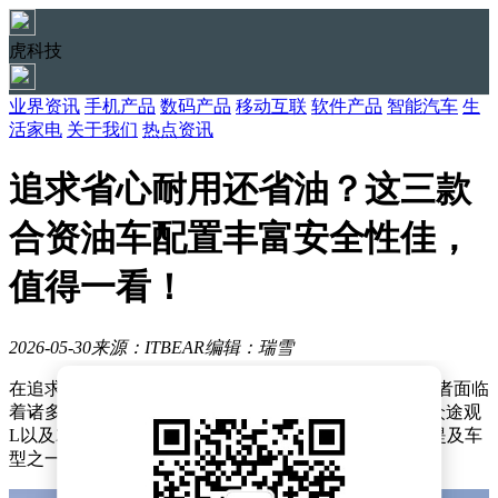
虎科技
业界资讯
手机产品
数码产品
移动互联
软件产品
智能汽车
生
活家电
关于我们
热点资讯
追求省心耐用还省油？这三款
合资油车配置丰富安全性佳，
值得一看！
2026-05-30
来源：ITBEAR
编辑：瑞雪
在追求省心、省油且长期耐用的合资油车市场中，消费者面临
着诸多选择。其中，2026款丰田RAV4荣放、2026款大众途观
L以及2025款本田英仕派（虽文中未详细展开，但作为提及车
型之一）成为备受瞩目的焦点。