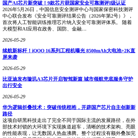
略。
国产AI芯片新突破！9款芯片获国家安全可靠测评I级认证
2026年5月26日，中国信息安全测评中心与国家保密科技测评
中心联合发布《安全可靠测评结果公告（2026年第2号）》，
首次将人工智能训练推理芯片纳入安全可靠测评体系。 随着
大模型和AI应用在政务、国防、金融…
2026-05-29
续航新标杆！iQOO 16系列工程机曝光 8500mAh大电池+2K直
屏来袭
2026-05-29
比亚迪发布璇玑A3芯片开启智驾新篇 城市领航兜底服务守护
出行安全
2026-05-29
华为逻辑折叠技术：突破传统桎梏，开辟国产芯片自主创新新
路径
这项自研黑科技走出了完全不同于国际主流的发展路径，在外
部技术封锁的大环境下实现换道超车，清晰的技术架构、亮眼
的性能表现，让无数国人热血沸腾。整个过程没有额外叠加完