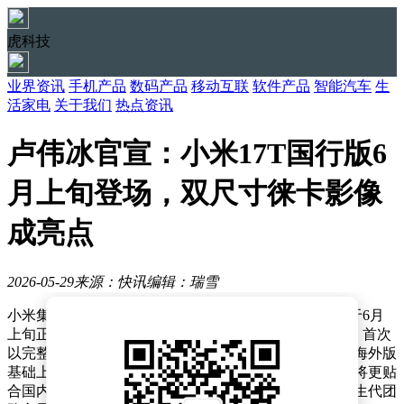
虎科技
业界资讯
手机产品
数码产品
移动互联
软件产品
智能汽车
生
活家电
关于我们
热点资讯
卢伟冰官宣：小米17T国行版6
月上旬登场，双尺寸徕卡影像
成亮点
2026-05-29
来源：快讯
编辑：瑞雪
小米集团总裁卢伟冰近日宣布，小米17T系列国行版将于6月
上旬正式亮相。这是小米T系列在海外市场耕耘多年后，首次
以完整产品线形式回归国内市场。据介绍，国行版将在海外版
基础上进行深度本地化优化，从系统交互到功能设计都将更贴
合国内用户需求，同时发布会形式也将突破传统，由新生代团