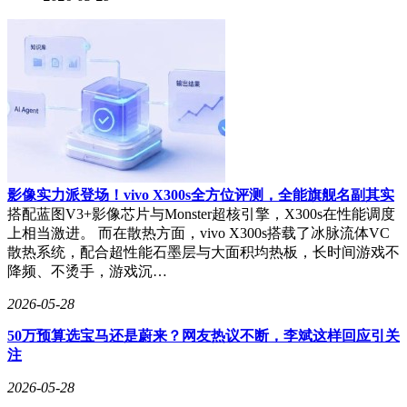
影像实力派登场！vivo X300s全方位评测，全能旗舰名副其实
搭配蓝图V3+影像芯片与Monster超核引擎，X300s在性能调度
上相当激进。 而在散热方面，vivo X300s搭载了冰脉流体VC
散热系统，配合超性能石墨层与大面积均热板，长时间游戏不
降频、不烫手，游戏沉…
2026-05-28
50万预算选宝马还是蔚来？网友热议不断，李斌这样回应引关
注
2026-05-28