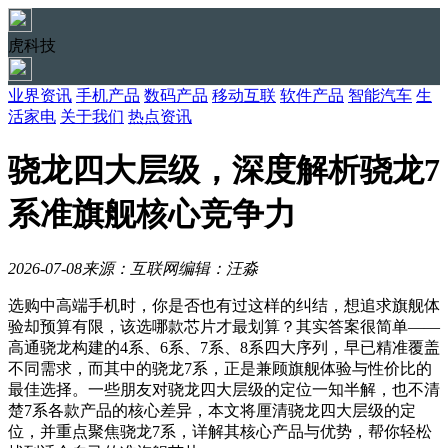
虎科技
业界资讯
手机产品
数码产品
移动互联
软件产品
智能汽车
生
活家电
关于我们
热点资讯
骁龙四大层级，深度解析骁龙7
系准旗舰核心竞争力
2026-07-08
来源：互联网
编辑：汪淼
选购中高端手机时，你是否也有过这样的纠结，想追求旗舰体
验却预算有限，该选哪款芯片才最划算？其实答案很简单——
高通骁龙构建的4系、6系、7系、8系四大序列，早已精准覆盖
不同需求，而其中的骁龙7系，正是兼顾旗舰体验与性价比的
最佳选择。一些朋友对骁龙四大层级的定位一知半解，也不清
楚7系各款产品的核心差异，本文将厘清骁龙四大层级的定
位，并重点聚焦骁龙7系，详解其核心产品与优势，帮你轻松