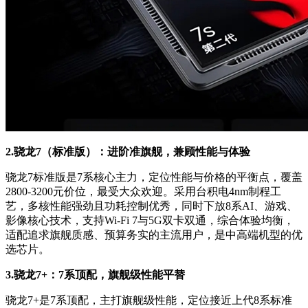
2.
骁龙
7
（标准版）：进阶准旗舰，兼顾性能与体验
骁龙7标准版是7系核心主力，定位性能与价格的平衡点，覆盖
2800-3200元价位，最受大众欢迎。采用台积电4nm制程工
艺，多核性能强劲且功耗控制优秀，同时下放8系AI、游戏、
影像核心技术，支持Wi-Fi 7与5G双卡双通，综合体验均衡，
适配追求旗舰质感、预算务实的主流用户，是中高端机型的优
选芯片。
3.
骁龙
7+
：
7
系顶配，旗舰级性能平替
骁龙7+是7系顶配，主打旗舰级性能，定位接近上代8系标准