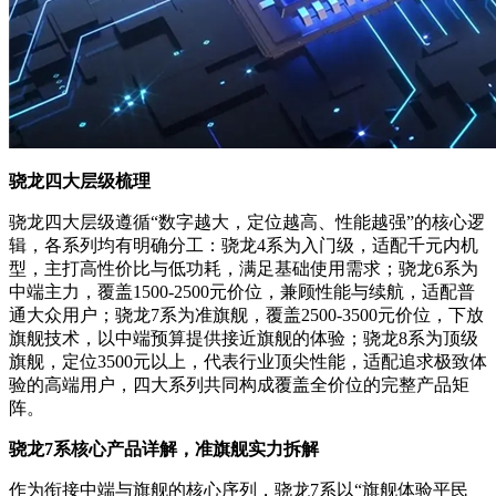
骁龙四大层级梳理
骁龙四大层级遵循“数字越大，定位越高、性能越强”的核心逻
辑，各系列均有明确分工：骁龙4系为入门级，适配千元内机
型，主打高性价比与低功耗，满足基础使用需求；骁龙6系为
中端主力，覆盖1500-2500元价位，兼顾性能与续航，适配普
通大众用户；骁龙7系为准旗舰，覆盖2500-3500元价位，下放
旗舰技术，以中端预算提供接近旗舰的体验；骁龙8系为顶级
旗舰，定位3500元以上，代表行业顶尖性能，适配追求极致体
验的高端用户，四大系列共同构成覆盖全价位的完整产品矩
阵。
骁龙
7
系核心产品详解，准旗舰实力拆解
作为衔接中端与旗舰的核心序列，骁龙7系以“旗舰体验平民