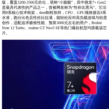
版，覆盖3200-3500元价位，堪称“小旗舰”，其中骁龙7+ Gen2
是最具代表性的产品之一，曾被网友称为“性价比黑马”。它沿
用8系核心技术框架，4nm制程加持，CPU、GPU规格接近8系
水准，跑分出色且性价比拉满，能轻松应对高负载游戏与轻度
创作，适配追求极致性能、预算3000元左右的用户，Redmi
Note 12 Turbo、realme GT Neo5 SE等热门爆款机型均搭载该芯
片。