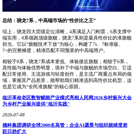
总结：骁龙
7
系，中高端市场的“性价比之王”
综上，骁龙四大层级定位清晰，4系满足入门刚需，6系支撑中
端实用，8系领跑顶级旗舰，骁龙7系则是最具性价比的准旗舰
担当。它以“旗舰技术下放”为核心，构建了7s、7标准版、
7+的完整梯度，精准匹配不同预算的中高端用户。
相较于8系，骁龙7系成本更低、体验接近旗舰；相较于6系，
其性能与体验优势明显，填补了中端与旗舰的市场空白。它适
配日常使用、主流游戏与轻度创作，是主流厂商重点布局的领
域，掌握其产品差异，能帮助我们精准选到高性价比机型，这
也是它成为“全民准旗舰”的核心原因。
临沂革命老区数智赋能产业模式亮相人民网2026乡村振兴大会
为乡村产业振兴提供"临沂实践"
2026-07-08
德科集团调研全球2000名高管：企业AI愿景与组织就绪度差
距日趋扩大