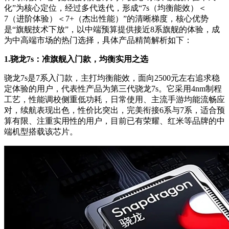
化”为核心定位，经过多代迭代，形成“7s（均衡能效）＜
7（进阶体验）＜7+（杰出性能）”的清晰梯度，核心优势
是“旗舰技术下放”，以中端预算提供接近8系旗舰的体验，成
为中高端市场的热门选择，具体产品精简解析如下：
1.
骁龙
7s
：准旗舰入门款，均衡实用之选
骁龙7s是7系入门款，主打均衡能效，面向2500元左右追求稳
定体验的用户，代表性产品为第三代骁龙7s。它采用4nm制程
工艺，性能调校侧重低功耗，日常使用、主流手游均能流畅应
对，续航表现出色，性价比突出，完美衔接6系与7系，适合预
算有限、注重实用性的用户，目前已有荣耀、红米等品牌的中
端机型搭载该芯片。