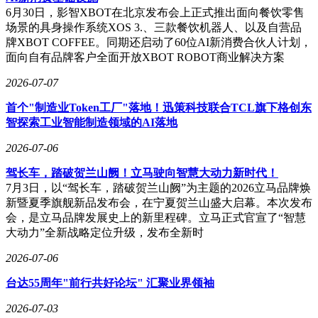
6月30日，影智XBOT在北京发布会上正式推出面向餐饮零售
场景的具身操作系统XOS 3.、三款餐饮机器人、以及自营品
牌XBOT COFFEE。同期还启动了60位AI新消费合伙人计划，
面向自有品牌客户全面开放XBOT ROBOT商业解决方案
2026-07-07
首个"制造业Token工厂"落地！迅策科技联合TCL旗下格创东
智探索工业智能制造领域的AI落地
2026-07-06
驾长车，踏破贺兰山阙！立马驶向智慧大动力新时代！
7月3日，以“驾长车，踏破贺兰山阙”为主题的2026立马品牌焕
新暨夏季旗舰新品发布会，在宁夏贺兰山盛大启幕。本次发布
会，是立马品牌发展史上的新里程碑。立马正式官宣了“智慧
大动力”全新战略定位升级，发布全新时
2026-07-06
台达55周年"前行共好论坛" 汇聚业界领袖
2026-07-03