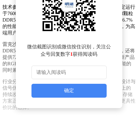
技术参数显示，这款16GB单条内存可在1.40V电压下稳定运行
于7600MT/s频率，时序为CL38。相较于此前长鑫DRAM颗粒
DDR5内存普遍6000MT/s的标定频率，新方案实现了约26.7%
的性能跃升。CPU-Z实测数据进一步验证了其超频潜力，为高
端用户提供了新的硬件选择。
雷克沙同步披露了后续产品规划，即将推出THOR RGB
微信截图识别或微信按住识别，关注公
DDR5"雷神二代"系列内存。该系列除7600CL38规格外，还将
众号回复数字
1
获得阅读码
提供7200CL38版本，均采用16GB×2双通道套装设计。新产品
的RGB灯效系统与散热马甲经过重新设计，在保持高性能的
同时兼顾视觉效果与散热效率。
行业分析师指出，此次技术突破得益于微星在主板供电设计与
信号优化领域的积累，以及长鑫科技在DRAM颗粒制程上的
确定
持续改进。随着AMD平台对高频内存支持的完善，国产存储
方案正逐步缩小与国际品牌的性能差距，为消费者提供更具性
价比的选择。