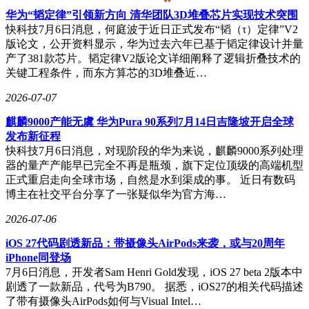
华为“韬定律”引领新方向 清华团队3D堆叠芯片实现技术突围
快科技7月6日消息，何庭波于近日正式发布“韬（τ）定律”V2
版论文，公开资料显示，华为过去六年已基于韬定律设计并量
产了381款芯片。韬定律V2版论文详细阐释了逻辑折叠技术的
关键工程条件，而东方算芯的3D堆叠近…
2026-07-07
麒麟9000产能无虞 华为Pura 90系列7月14日吉隆坡开启全球
发布新征程
快科技7月6日消息，对现阶段的华为来说，麒麟9000系列处理
器的量产产能早已完全不再是瓶颈，旗下定位顶级的高端机型
正式重启走向全球市场，自然是水到渠成的事。 近日有数码
博主在社交平台分享了一张疑似华为官方海…
2026-07-06
iOS 27代码剧透新品：带摄像头AirPods来袭，或与20周年
iPhone同登场
7月6日消息，开发者Sam Henri Gold发现，iOS 27 beta 2版本中
剧透了一款新品，代号为B790。 据悉，iOS27的相关代码描述
了带有摄像头AirPods如何与Visual Intel…