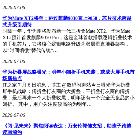
2026-07-06
华为Mate XT2将至：跳过麒麟9030直上9050，芯片技术跨越
式升级引期待
时隔一年，华为即将发布新一代三折叠Mate XT2。华为Mate
XT2预计首发麒麟9050 Pro，这是全球首款搭载逻辑折叠技术
的手机芯片，它将核心逻辑电路升级为双层垂直堆叠架构，
以“时间缩微”替代传统“…
2026-07-06
华为折叠屏战略曝光：明年小阔折手机来袭，或成大屏手机市
场新焦点
IT之家 7 月 6 日消息，博主 @数码闲聊站今日曝光华为折叠
屏手机战略：阔折叠打友商的大折叠，三折叠打友商的阔折
叠，最后再来一个大折叠收尾，明年还有一个完全无竞品的小
阔折。 其中，用户关注度较高的为明年…
2026-07-06
《阅·见未来》聚焦阅读表达：万安伦郭佳支招，助孩子跨越
读写鸿沟