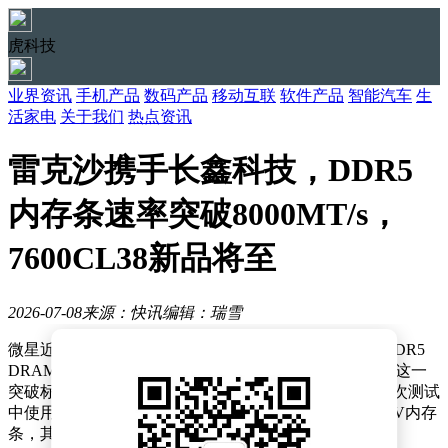
虎科技
业界资讯
手机产品
数码产品
移动互联
软件产品
智能汽车
生
活家电
关于我们
热点资讯
雷克沙携手长鑫科技，DDR5
内存条速率突破8000MT/s，
7600CL38新品将至
2026-07-08
来源：快讯
编辑：瑞雪
微星近日宣布，其在AMD平台上成功将基于长鑫科技DDR5
DRAM颗粒的内存模组运行速率提升至8000MT/s以上，这一
突破标志着国产存储技术迈入新阶段。据行业观察，此次测试
中使用的核心硬件为雷克沙（Lexar）LD5U16G76C38BV内存
条，其性能表现引发广泛关注。