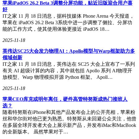
苹果iPadOS 26.2 Beta 3调整分屏功能，贴近旧版迎合用户喜
细节方面，ESC键采用了特殊的罗技G logo键帽，点阵屏幕部
好
分还设计有游戏模式切换按钮。旋钮采用ABS材料，支持旋转
IT之家 11 月 18 日消息，据科技媒体 Phone Arena 今天报道，
和按动，刻度感清晰，阻尼适中。旋钮屏幕可以显示音量、灯
苹果在 iPadOS 26.2 Beta 3系统中进一步调整了侧拉、分屏功
光亮度、音乐切换和回报率状态等四种调节模式。键盘的大键
能的工作方式，使其使用体验更接近 iPadOS 18…
位采用卫星轴设计，确保了按键的稳定性和手感的一致性。罗
技G特调机械轴在顺滑手感方面进行了单独优化，触底声音清
2025-11-18
晰，回弹迅速。
英伟达SC25大会发力物理AI：Apollo模型与Warp框架助力多
拆解后可以看到，罗技G闪逸龙G316 X键盘的内胆采用平面连
领域创新
体式Gasket结构，底层高弹性硅胶垫边缘有13个连体橡胶卡
IT之家 11 月 18 日消息，英伟达在 SC25 大会上宣布了一系列
扣，嵌套在底壳凹槽上，有效减少了震动和噪音。上壳内层有
有关 AI 超级计算的内容，其中就包括 Apollo 系列 AI物理开
加固结构，对应灯带位置设计有齿状柔光带，确保了灯光效果
放模型、Warp 物理模拟开源 Python 框架。 Apoll…
的均匀和柔和。底壳前部设计了对应硅胶垫方块结构的格栅，
2025-11-18
进一步消除了空腔音。底壳厚度达到2.57mm，底部硅胶垫对
应每个键位部分都有突起的胶粒，有效抵住轴体中柱底壳，提
苹果CEO库克或明年离任，硬件高管特努斯成热门接班人
升了轴体的消噪和止震效果。
选？
随着特努斯在iPhone和其他产品发布会上的公开亮相，苹果粉
在软件支持方面，罗技G闪逸龙G316 X键盘通过G-HUB软件
丝和华尔街对他已更为熟悉。特努斯从未回避公众关注，他曾
提供了丰富的自定义选项，包括灯光效果设置、按键功能定
在多届全球开发者大会上展示新产品，并发布iMac和MacBook
义、游戏模式设置和回报率切换等。键盘支持8KHz回报率，
的全新版本。 虽然苹果对于…
满足了高端游戏玩家对响应速度的极致追求。软件还支持自动