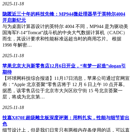
识别Steam平台的游戏，并可以设置配置文件关联，进一步提
2025-11-18
升了使用的便捷性。
隐匿近三十年的科技先锋：MP944微处理器早于英特尔4004
在实际使用中，罗技G闪逸龙G316 X键盘的按键触底保持了硬
开启新纪元
朗风格，但没有任何空腔音，触底声音被罗技官方称为悦耳的
与为桌面计算器设计的英特尔 4004 不同，MP944 是为驱动美
坚果音。相比传统的Gasket板簧铝坨坨键盘，声音没有那么
国海军F-14“Tomcat”战斗机的中央大气数据计算机（CADC）
脆，但大键位边缘触发非常丝滑，整体手感优秀。罗技针对自
而生，其设计要求和性能标准远超当时的商用芯片。 根据
家轴体研发的防抖动算法，考虑到了长时间重度使用的情况，
1998 年解密…
确保了按键的稳定性和耐用性。
2025-11-18
苹果北京大兴新零售店12月6日开业，“有梦一起造”slogan引
期待
【环球网科技综合报道】11月17日消息，苹果公司通过官网宣
布：“Apple 北京荟聚”零售店将于 12 月 6 日上午 10 点开幕。
据悉，该零售店位于北京市大兴区欣宁街 15 号北京荟聚一
层，将成为北京第…
2025-11-18
技嘉X870E超级雕主板深度评测：用料扎实，性能与细节皆出
色
细节设计上，但是我们日常只有两根内存条使用的话，可以直