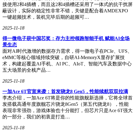
接使用2和4插槽，而且这2和4插槽还采用了一体式的抗干扰屏
蔽设计，实际的稳定性非常不错，关键是配合着AMDEXPO
一键超频技术，装机完毕后期的超频可…
2025-11-18
得一微电子获中国芯奖：存力主控领跑智能手机 赋能AI全场
景生态
面对AI时代激增的数据存力需求，得一微电子在PCIe、UFS、
eMMC等核心领域持续突破，自研AI-MemoryX显存扩展技
术，构建起覆盖AI手机、AI PC、AIoT、智能汽车及数据中心
五大场景的全栈产品…
2025-11-18
一加Ace 6T官宣来袭：首发骁龙8 Gen5，性能续航双双拉满
李杰介绍，一加Ace 6T将是你的性能旗舰新选择，它将全球首
发搭载高通年度旗舰芯片骁龙8Gen5（第五代骁龙8），性能
表现非常强劲，游戏体验也十分能打，但芯片只是Ace 6T强大
的一部分，我们的初衷是打造…
2025-11-18