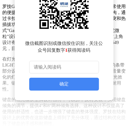
罗技G闪逸龙G316 X键盘采用了98配列设计，兼顾了日常使用
的便捷性和键盘尺寸的合理性。键盘外壳采用全塑料结构，通
过卡扣固定，确保了整体的坚固性。键盘支持全键无冲突和热
插拔功能，轴体为罗技G特调轴体，内部采用“平面连体
式”Gasket结构，与轴体底座接触的硅胶垫则采用了“声优微
粒”设计，进一步提升了按键的手感和降噪效果。键盘右上角
设计有LED单色点阵屏和功能旋钮，官方建议零售价为649
微信截图识别或微信按住识别，关注公
元，目前电商平台促销活动期间价格普遍在600元以内。
众号回复数字
1
获得阅读码
在灯光效果方面，罗技G闪逸龙G316 X键盘全键支持
LIGHTSYNC RGB灯光同步技术，F键区与主键区之间的条带
部分设计有贯穿键盘的灯带，可以配合旋钮映射出不同音量变
化的灯光效果，用户也可以通过G-HUB软件独立设置灯光效
果。键帽采用ABS二色注塑工艺，确保了字符的清晰和耐用
确定
性。
键盘的底壳橡胶垫脚设计独特，可以拆下反转安装，实现键盘
倾角的调节，提供4°和8°两种倾角选择。这种设计不仅提高了
使用的舒适性，也进一步增强了键盘的整体强度。罗技在结构
设计上的优势在这款键盘上得到了充分体现，通过结构优化提
升了键盘的手感和耐用性。