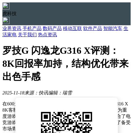
虎科技
业界资讯
手机产品
数码产品
移动互联
软件产品
智能汽车
生
活家电
关于我们
热点资讯
罗技G 闪逸龙G316 X评测：
8K回报率加持，结构优化带来
出色手感
2025-11-18
来源：快讯
编辑：瑞雪
在600元价位的机械键盘市场中，罗技G推出的闪逸龙G316 X
8K客制化游戏键盘凭借其独特的设计和高性能表现，成为重
度游戏玩家的新选择。这款键盘专为中国玩家打造，融合了电
竞游戏所需的强化性能、优秀手感与可靠性，同时引入了备受
市场青睐的Gasket结构，并在其基础上进行了创新优化。