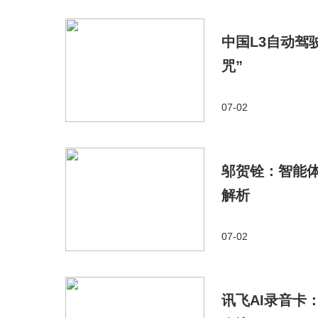
中国L3自动驾
咒”
07-02
邬贺铨：智能
解析
07-02
讯飞AI录音卡