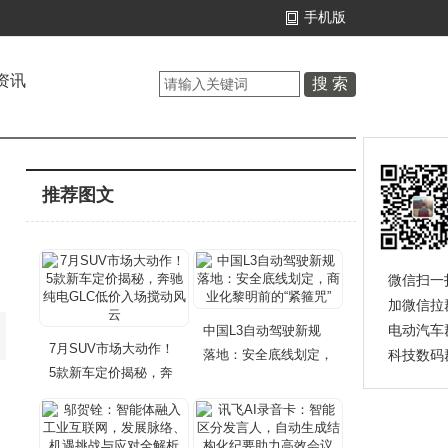
手机版
资讯
推荐图文
微信扫一
加微信拉
电动汽车
中国L3自动驾驶新规
7月SUV市场大动作！
落地：安全底线划定，
科技数码
5款新车定价揭秘，奔
商
驰