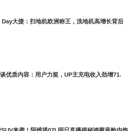
me Day大捷：扫地机欧洲称王，洗地机高增长背后
睿谈优质内容：用户力挺，UP主充电收入劲增71.
SUV来袭！阿维塔07L明日直播揭秘鸿蒙座舱内饰