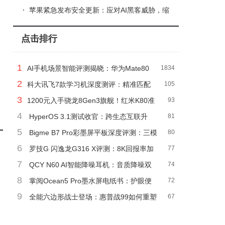
缓存，2026年有望出货
苹果紧急发布安全更新：应对AI黑客威胁，缩
短补丁推送时间护安全
点击排行
1
AI手机场景智能评测揭晓：华为Mate80
1834
2
Pro Max领跑，小米17暂居末位
科大讯飞7款学习机深度测评：精准匹配
105
3
学段需求，助家长选对不选贵
1200元入手骁龙8Gen3旗舰！红米K80准
93
4
新机2K屏+大电池成二手市场黑马
HyperOS 3.1测试收官：跨生态互联升
81
5
级，适配机型及未来规划全揭秘
Bigme B7 Pro彩墨屏平板深度评测：三模
80
6
式切换+4G通话 实力诠释旗舰新标杆
罗技G 闪逸龙G316 X评测：8K回报率加
77
7
持，结构优化带来出色手感
QCY N60 AI智能降噪耳机：音质降噪双
74
8
优，综合体验更出色
掌阅Ocean5 Pro墨水屏电纸书：护眼便
72
9
携，开启深度阅读新方式
全能六边形战士登场：惠普战99如何重塑
67
职场生产力与专业体验新标杆