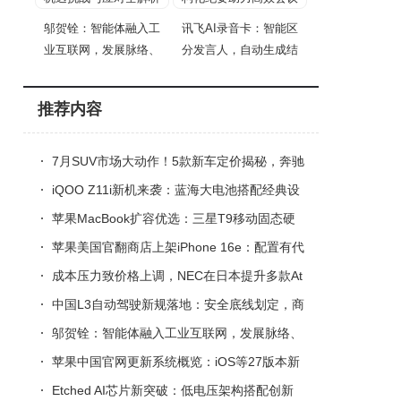
邬贺铨：智能体融入工
讯飞AI录音卡：智能区
业互联网，发展脉络、
分发言人，自动生成结
推荐内容
7月SUV市场大动作！5款新车定价揭秘，奔驰
纯电GLC低价入场搅动风云
iQOO Z11i新机来袭：蓝海大电池搭配经典设
计 7月3日正式开售
苹果MacBook扩容优选：三星T9移动固态硬
盘，大容量高速传输守护数据安全
苹果美国官翻商店上架iPhone 16e：配置有代
差，128GB版直降180美元起售
成本压力致价格上调，NEC在日本提升多款At
erm网络设备售价
中国L3自动驾驶新规落地：安全底线划定，商
业化黎明前的“紧箍咒”
邬贺铨：智能体融入工业互联网，发展脉络、
机遇挑战与应对全解析
苹果中国官网更新系统概览：iOS等27版本新
功能亮相 秋季将迎正式版
Etched AI芯片新突破：低电压架构搭配创新