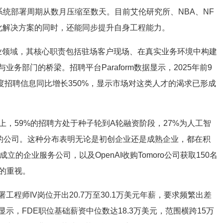
系统部署周期从数月压缩至数天。目前艾伦研究所、NBA、NF
化解决方案的同时，还能同步提升自身工程能力。
引入商业领域，其核心职责包括驻场客户现场、在真实业务环境中构建
务部门的桥梁。招聘平台Paraform数据显示，2025年前9
季度招聘信息同比增长350%，显示市场对这类人才的渴求已形成
平台上，59%的招聘方处于种子轮到A轮融资阶段，27%为人工智
段的公司。这种分布表明无论是初创企业还是成熟企业，都在积
作成立的企业服务公司，以及OpenAI收购Tomoro公司获取150名
的重视。
程师IV岗位开出20.7万至30.1万美元年薪，要求频繁出差
据显示，FDE职位基础薪资中位数达18.3万美元，范围横跨15万