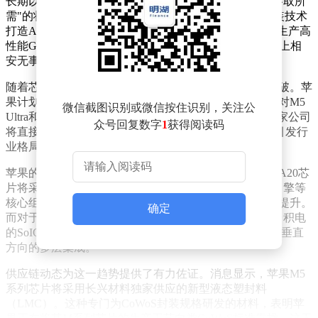
长期以来，苹果与英伟达在台积电的生产线上保持着"各取所
需"的状态。苹果主要依赖台积电的先进制程和InFO封装技术
打造A系列处理器，而英伟达则专注于利用CoWoS技术生产高
性能GPU。这种分工模式使得两家科技巨头在产能分配上相
安无事，形成了独特的产业生态。
随着芯片设计复杂度不断提升，这种平衡状态即将被打破。苹
果计划在未来芯片中采用更先进的封装方案，特别是针对M5
微信截图识别或微信按住识别，关注公
Ultra和M6 Ultra系列，将引入3D封装技术。这意味着两家公司
众号回复数字
1
获得阅读码
将直接竞争台积电AP6和AP7等先进封装设施的产能，引发行
业格局的潜在变化。
苹果的封装架构重构计划已进入实质阶段。即将推出的A20芯
片将采用WMCM封装技术，通过将CPU、GPU和神经引擎等
核心组件集成在同一封装体内，实现设计灵活性的显著提升。
确定
而对于高端M5 Pro和M5 Max芯片，苹果则倾向于使用台积电
的SoIC-MH技术，这种3D堆叠方案可实现芯片在水平和垂直
方向的多层集成。
供应链动态为这一趋势提供了有力佐证。消息显示，苹果M5
系列芯片将采用长兴材料独家供应的新型液态塑封料
（LMC）。这种专门为CoWoS封装规格研发的材料，表明苹