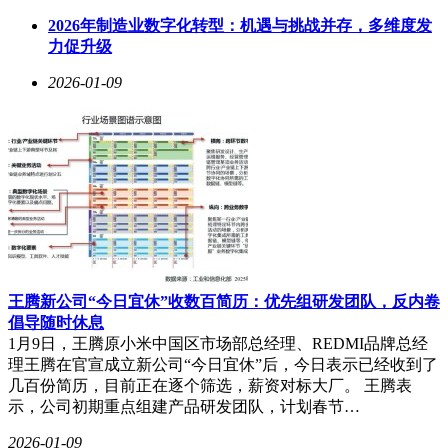
果正在将其M系列芯片的生产工艺向类CoWoS标准靠拢，这无
疑将使其进入英伟达的传统优势领域。
2026年制造业数字化转型：机遇与挑战并存，多维度发
力促升级
行业分析机构SemiAnalysis指出，随着苹果向M5/M6 Ultra系列
过渡并大规模应用SoIC和WMCM技术，台积电的先进封装产
2026-01-09
能将面临前所未有的压力。这种产能紧张局面可能引发两家科
技巨头之间的资源争夺战，进而影响整个半导体产业链的稳定
运行。
面对可能的产能危机，苹果已启动风险对冲策略。据悉，该公
司正在评估采用英特尔18A-P工艺生产2027年入门级M系列芯
片的可行性。如果苹果将20%的基础版M系列芯片订单转移至
英特尔，在良率超过70%且晶圆均价1.8万美元的假设条件
下，这将为英特尔带来约6.3亿美元的代工收入，显著改变当
前代工市场的竞争格局。
王腾新公司“今日宜休”收数百简历：优先组研发团队，反内卷
倡导随时休息
1月9日，王腾原小米中国区市场部总经理、REDMI品牌总经
理王腾在官宣成立新公司“今日宜休”后，今日表示已经收到了
几百份简历，目前正在逐个筛选，薪资对标大厂。 王腾表
示，公司初期重点组建产品研发团队，计划春节…
2026-01-09