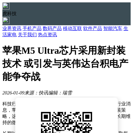
虎科技
业界资讯
手机产品
数码产品
移动互联
软件产品
智能汽车
生
活家电
关于我们
热点资讯
苹果M5 Ultra芯片采用新封装
技术 或引发与英伟达台积电产
能争夺战
2026-01-09
来源：快讯
编辑：瑞雪
科技行业正迎来一场关于芯片封装技术的重大变革。据行业消
息，苹果公司正酝酿在芯片设计领域采取更为激进的封装策
略，这一举动或将打破其与英伟达在台积电先进产能上长期维
持的微妙平衡。