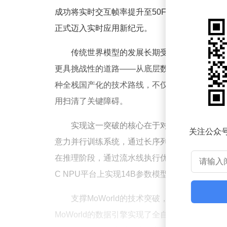
成功将实时交互帧率提升至50FPS以上，更关
正式迈入实时应用新纪元。
传统世界模型的发展长期受制于算力瓶颈，
更具挑战性的道路——从底层数据采集到模型训
种全栈国产化的技术路线，不仅突破了实时性难题
用扫清了关键障碍。
实现这一突破的核心在于对国产NPU特性
关注公众
意力并行训练系统，通过长序列Token并行技术
在推理阶段，通过流水线执行优化、层级化序列并行
C NPU平台上实现14B参数模型的50FPS实时
支撑MoWorld的技术突破，是团队构建
MoWorld的数据引擎实现了全自采、全3D