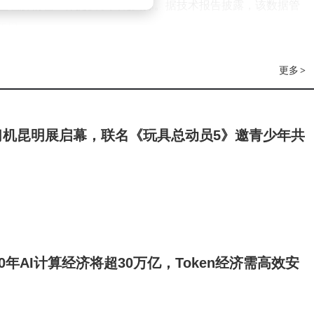
型理解物理世界提供了关键支撑。据技术报告披露，该数据管
积累。
World支持的6自由度相机控制已实现1080P分辨率下的影视
更多
>
场可同时满足仿真精度和经济性要求，成为自动驾驶系统训练
角度并预览画面效果，大幅缩短制作周期；数字孪生应用则受
现出显著优势。
习机昆明展启幕，联名《玩具总动员5》邀青少年共
魔芯科技近期完成过亿美元融资，投资方包括国家级战略资
公司已获得华为哈勃投资和联想控股旗下基金的战略支持。资
落地提供了有力保障。
关键转折点。MoWorld的全栈国产化方案不仅验证了国产算
0年AI计算经济将超30万亿，Token经济需高效安
术竞争的维度——当行业还在比拼模型规模时，中国团队已率先
是决定胜负的关键。这种技术路线的选择，或将引领全球空间