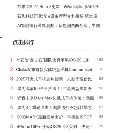
存模组商业化进度放缓至2027年
苹果iOS 27 Beta 3更新：iWork等应用AI生图
数据将传输至谷歌云
石头科技再获清洁设备新型专利授权 研发投
资激增助力创新成果井喷
AI智能体行业新洞察：从热潮走向务实，中国
AGI未来可期
点击排行
1
奇安信“盘古石”团队攻克苹果iOS 26.1系
193
2
统提权难关 可提取多应用数据
Clicks发布首款实体键盘手机Communicat
138
3
or 专为高效操作打造的“第二部设备”
2025耳夹式耳机选购指南：六款高性价比
93
4
机型深度测评，学生党闭眼入不踩坑
华为鸿蒙6.0全量推送！4年老机型焕新升
90
5
级，流畅续航双提升，用户直呼太值
瓷音未来Mars Max头戴式耳机体验：高颜
89
6
值长续航，通勤听歌好搭子
华为3月重磅出击！鸿蒙迭代PC携麒麟芯
87
7
片登场 手环11系列同步来袭
DXOMARK最新榜单出炉：手机拍照TOP
83
8
5大变样，谁才是你心中的拍照王者？
iPhone16Pro升级iOS26.4.2实测：快充回
78