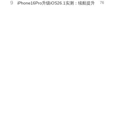
9
归，流畅续航信号全面优化
iPhone16Pro升级iOS26.1实测：续航提升
76
流畅升级，信号网络与发热表现全面优化