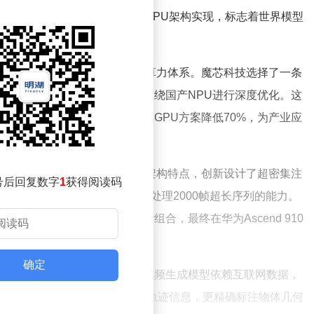
键的是，这一突破完全基于国产NPU架构实现，标志着世界模型
行业普遍依赖进口GPU构建的算力体系。魔芯科技选择了一条
练、蒸馏、部署的全流程，均围绕国产NPU进行深度优化。这
，更将典型推理成本较同规模GPU方案降低70%，为产业应
的深度挖掘。研发团队针对硬件架构特点，创新设计了超密集注
号后回复数字
1
获得阅读码
有效缓解显存压力，使模型具备处理2000帧超长序列的能力。
和动态混合精度量化等技术组合，最终在华为Ascend 910
运行。
确定
的完整数据生产体系。不同于传统视频生成模型依赖互联网数据，
标注的闭环。每帧数据不仅包含相机轨迹信息，更精确标注物体几何