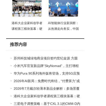
港科大企业家科创学者
AI智能体行业新洞察：
课程第三模块落幕：硬
从热潮走向务实，中国
推荐内容
苏州科技城绿地商业项目签约世纪金源 方圆
荟入驻 预计2027年五一开业
小米汽车官宣新品牌“SkyNomad”，主打增程
SUV，2026年或迎昆仑系列首车
华为Pura 90系列海外版将登场，支持5G且预
装EMUI 16.0.0系统引关注
2026年AI新局：免费时代终结，“付费算力”成
职场竞争新门槛
2026年7月戴尔轻薄本新品全解析：多场景覆
盖，哪款最适合你？
港科大企业家科创学者课程第三模块落幕：硬
科技与AI融合，赋能科创未来
三星电子调整策略：基于CXL 3.1的CMM-D内