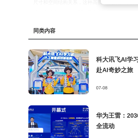
尺寸和空间结构关系，这种高质量数据基座为模
线融合了魔芯科技在3D/4D建模领域多年的技术
产业界对这项突破反响热烈。在游戏领域，Mo
同类内容
级漫游体验；具身智能领域，其提供的数字演练
的重要工具；影视创作中，导演可实时调整运镜
益于其卓越的几何一致性，在室内场景重建中展
科大讯飞AI学
赴AI奇妙之旅
这项突破的商业价值已得到资本市场认可。
本、中东知名机构及十余家产业资本。此前，该
07-08
本的持续注入，为MoWorld的技术迭代和产业
当前，世界模型正处于从实验室走向产业化的
华为王雷：203
力支撑复杂AI系统的可行性，更重新定义了技
全流动
证明，对真实世界的理解能力和产业落地效率才
智能领域进入新的发展阶段。