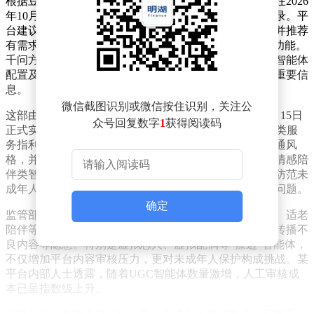
根据豆包发布的公告，智能体功能停止服务后，用户可在2026
年10月15日前继续查看和保存智能体信息及历史对话记录。平
台建议用户通过截图或文本导出等方式备份重要内容，并推荐
有需求的用户转至字节跳动旗下猫箱APP继续体验相关功能。
千问方面则明确表示，下线后将依据法律法规删除所有智能体
配置及历史对话数据，建议用户提前复制、截图或导出重要信
息。
微信截图识别或微信按住识别，关注公
这部由国家网信办等五部门联合发布的《办法》将于7月15日
众号回复数字
1
获得阅读码
正式实施，首次对AI拟人化互动服务作出明确定义。该类服
务指利用人工智能技术模拟自然人特征、思维模式和沟通风
格，并能开展持续性情感互动的服务，涵盖虚拟伴侣、情感陪
伴类智能体等多种形态。文件特别强调，服务提供者需防范未
成年人身心健康风险、网络信息安全威胁及伦理偏差等问题。
确定
监管部门在解读中指出，拟人化互动服务虽在文化传播、适老
陪伴等领域展现潜力，但部分应用存在诱导情感依赖、传播不
良内容等隐患。特别是虚拟恋人、虚拟配偶等"擦边"智能体，
不仅增加平台内容审核压力，更对未成年人保护构成挑战。某
平台内部人士透露，随着UGC智能体数量激增，人工审核成
本已呈指数级上升。