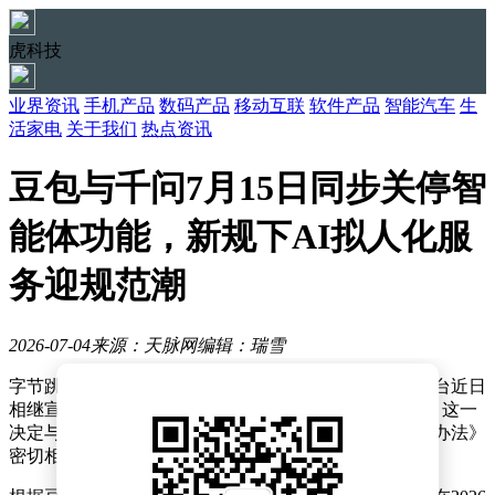
虎科技
业界资讯
手机产品
数码产品
移动互联
软件产品
智能汽车
生
活家电
关于我们
热点资讯
豆包与千问7月15日同步关停智
能体功能，新规下AI拟人化服
务迎规范潮
2026-07-04
来源：天脉网
编辑：瑞雪
字节跳动旗下豆包与阿里巴巴旗下千问两大人工智能平台近日
相继宣布，将于7月15日正式停止提供智能体功能服务。这一
决定与即将生效的《人工智能拟人化互动服务管理暂行办法》
密切相关，标志着国内AI行业监管进入新阶段。