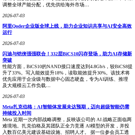
调整全球产能分配，优先供给海外市场…
2026-07-03
阿里Qoder企业版全球上线，助力企业知识共享与AI安全高效
运行
2026-07-03
闪迪与铠侠强强联合！332层BiCS10闪存登场，助力AI存储新
突破
性能方面，BiCS10的NAND接口速度达到4.8Gb/s，较BiCS8提
升了33%。写入能效提升18%，读取能效提升30%。该技术将
优先应用于企业级与数据中心固态硬盘，专为AI训练、推理
及大规模云工作负载…
2026-07-03
Meta扎克伯格：AI智能体发展未达预期，迈向超级智能仍需
持续投入时间
Meta 近期一次内部战略调整，反映该公司的 AI 战略正面临两
难境地。扎克伯格及其团队正全力竞逐 AI模型的开发，并投
入数百亿美元建设基础设施、招聘人才。 据一位参会员工透