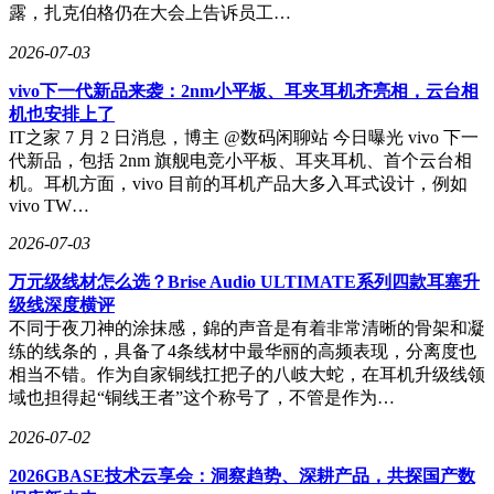
露，扎克伯格仍在大会上告诉员工…
2026-07-03
vivo下一代新品来袭：2nm小平板、耳夹耳机齐亮相，云台相
机也安排上了
IT之家 7 月 2 日消息，博主 @数码闲聊站 今日曝光 vivo 下一
代新品，包括 2nm 旗舰电竞小平板、耳夹耳机、首个云台相
机。耳机方面，vivo 目前的耳机产品大多入耳式设计，例如
vivo TW…
2026-07-03
万元级线材怎么选？Brise Audio ULTIMATE系列四款耳塞升
级线深度横评
不同于夜刀神的涂抹感，錦的声音是有着非常清晰的骨架和凝
练的线条的，具备了4条线材中最华丽的高频表现，分离度也
相当不错。作为自家铜线扛把子的八岐大蛇，在耳机升级线领
域也担得起“铜线王者”这个称号了，不管是作为…
2026-07-02
2026GBASE技术云享会：洞察趋势、深耕产品，共探国产数