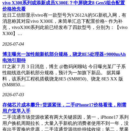
新规划定多条服务"红线"：禁止生成美化自残自杀、实施语言
vivo X300系列或添新成员X300E？中屏骁龙8 Gen5组合配置
暴力等损害用户身心健康的内容；不得向未成年人推送可能引
价格抢先看
发模仿危险行为或诱导不良嗜好的信息；严禁通过过度迎合诱
近日工信部显示vivo有一款型号为V2612A的5G新机入网，有
导用户产生情感依赖。这些条款直接指向当前智能体应用中存
消息称其对应vivo X300E，来简单汇总下配置价格~ 作为补
在的突出问题，为行业健康发展提供明确指引。
充，vivoX300系列此前已经发布了四款型号，分别为：【vivo
X300】…
技术专家分析认为，智能体作为能理解隐含需求、完成复杂操
作的AI助手，其发展速度已超越现有监管框架。此次两大平
2026-07-04
台同步调整服务，既是对监管要求的响应，也反映出企业主动
规避合规风险的考量。随着《办法》实施，预计将有更多平台
博主曝光一加性能新机部分规格，骁龙8E5处理器+9000mAh
优化智能体功能设计，在技术创新与风险防控间寻求平衡。
电池引期待
IT之家 7 月 3 日消息，博主 @数码闲聊站 今日曝光某厂子系
性能线迭代新机部分规格，预计为一加旗下新品。 据其爆
料，该系列工程机搭载骁龙8E5 (SM8850)、骁龙 8E5 XX 版
(SM8850…
2026-07-03
存储芯片成本攀升+货源紧张，二手iPhone17价格看涨，刚需
用户宜早入手
二手流通市场货源收紧有两大关键原因，第一，iPhone17 系列
用户换机周期拉长，大量入手新机的消费者使用不到一年，没
有出手置换的意愿，二手流通货源供给持续收缩；第二，苹果