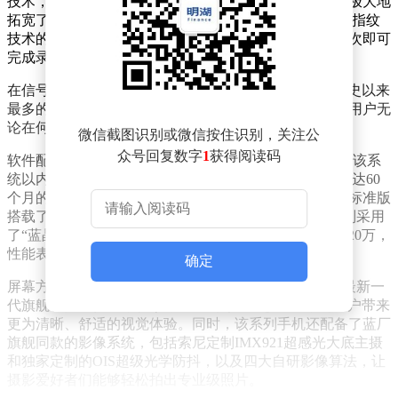
技术，这项对讲机功能能够实现公里级的无网络通讯，极大地
拓宽了用户在没有网络环境下的沟通可能性。超声波3D指纹
技术的普及也是此次新机的一大亮点，用户只需滑动一次即可
完成录入，操作更加便捷高效。
在信号接收方面，iQOO Neo10系列手机配备了iQOO有史以来
最多的天线数量，这一设计有效减少了信号盲区，确保用户无
论在何处都能享受到稳定流畅的通信服务。
微信截图识别或微信按住识别，关注公
众号回复数字
1
获得阅读码
软件配置上，Neo10系列将搭载全新的OriginOS 5系统，该系
统以内存高效管理和虚拟显卡2.0为核心，号称能提供长达60
个月的流畅使用体验。新机在硬件配置上也毫不逊色，标准版
搭载了骁龙8 Gen3处理器和自研电竞芯片Q2，而Pro版则采用
了“蓝晶×天玑9400”处理器组合，安兔兔综合跑分超过320万，
性能表现极为强劲。
确定
屏幕方面，Neo10系列全系采用了8T LTPO屏幕，搭载最新一
代旗舰发光器件F1，被形象地称为“护眼超冠屏”，为用户带来
更为清晰、舒适的视觉体验。同时，该系列手机还配备了蓝厂
旗舰同款的影像系统，包括索尼定制IMX921超感光大底主摄
和独家定制的OIS超级光学防抖，以及四大自研影像算法，让
摄影爱好者们能够轻松拍出专业级照片。