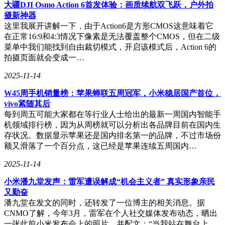
大疆DJI Osmo Action 6首发体验：画质续航双飞跃，户外拍
电池续航方面，Neo10 Pro版更是配备了等效6100mAh的三代
摄新神器
硅电池，支持120W快充和100W PPS协议快充，为用户提供了
这里我展开讲解一下，由于Action6是方形CMOS这意味着它
持久的电力保障。同时，两款机型都支持直驱供电技术，进一
在正常16:9和4:3情况下像素是无法覆盖整个CMOS，但在二级
步提升了能效。
菜单中我们能找到自由裁切模式，开启该模式后，Action 6的
拍摄页面就会变成一…
在设计上，Neo10系列也颇具特色。悬浮之窗设计镜头、
7.99mm的机身厚度（起）、199g的重量（起），以及上左右
2025-11-14
边框约1.4mm的超窄设计，都使得这款手机在外观上显得尤为
精致。全系标配的超声波指纹技术，不仅提升了安全性，也大
W45周手机销量榜：苹果蝉联五周冠军，小米稳居国产首位，
大简化了用户的解锁流程。
vivo紧随其后
每到周五可能大家都在等行业人士给出的最新一周国内智能手
机领域排行榜，因为从周榜就可以分析出各品牌目前在国内生
存状况。数据显示苹果还是国内排名第一的品牌，不过市场份
iQOO Neo10系列还具备行业首发的两项特性：不带散热背夹
额又滑落了一个百分点，这已经是苹果连续五周国内…
的1.5K超分技术和144FPS超帧并发技术，这两项技术的加入
无疑将为用户带来更加流畅、细腻的游戏体验。
2025-11-14
小米潘九堂发声：雷军遭误解成“机会主义者” 真实形象亲民
又勤奋
潘九堂在发文的同时，还转发了一位博主的相关消息。据
CNMO了解，今年3月，雷军在个人社交媒体发布动态，晒出
一张此前小米发布会上的照片，并配文：“当我站在舞台上，