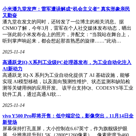
小米潘九堂发声：雷军遭误解成“机会主义者” 真实形象亲民
又勤奋
潘九堂在发文的同时，还转发了一位博主的相关消息。据
CNMO了解，今年3月，雷军在个人社交媒体发布动态，晒出
一张此前小米发布会上的照片，并配文：“当我站在舞台上，
听到掌声响起来，都会想起那首熟悉的旋律……”此动…
2025-11-14
高通跃龙IQ-X系列工业级PC处理器发布，为工业自动化注入
AI新动力
高通跃龙 IQ-X 系列为工业自动化提供了 AI 基础设施，能够
实现 AI模型移植，以及面向预测性维护、状态监测和缺陷检
测等关键用例的应用开发。 该平台支持Qt、CODESYS等工业
软件工具，通过高通AI软…
2025-11-14
vivo Y500 Pro即将开售：低中端定位，影像突出，11月14日全
新登场
屏幕保持打孔直屏，大小控制在6.67英寸，作为旗舰级护眼
屏，分辨率提升到1.5K（2800*1260像素），像素密度为460