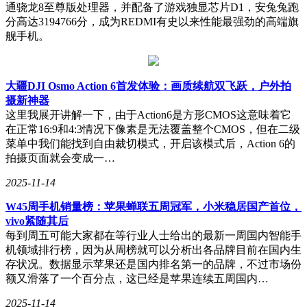
通骁龙8至尊版处理器，并配备了游戏独显芯片D1，安兔兔跑
分高达3194766分，成为REDMI有史以来性能最强劲的高端旗
舰手机。
大疆DJI Osmo Action 6首发体验：画质续航双飞跃，户外拍
摄新神器
这里我展开讲解一下，由于Action6是方形CMOS这意味着它
在正常16:9和4:3情况下像素是无法覆盖整个CMOS，但在二级
菜单中我们能找到自由裁切模式，开启该模式后，Action 6的
拍摄页面就会变成一…
2025-11-14
W45周手机销量榜：苹果蝉联五周冠军，小米稳居国产首位，
vivo紧随其后
每到周五可能大家都在等行业人士给出的最新一周国内智能手
机领域排行榜，因为从周榜就可以分析出各品牌目前在国内生
存状况。数据显示苹果还是国内排名第一的品牌，不过市场份
额又滑落了一个百分点，这已经是苹果连续五周国内…
2025-11-14