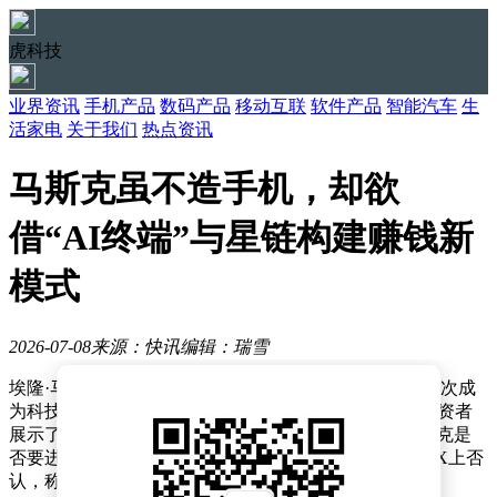
虎科技
业界资讯
手机产品
数码产品
移动互联
软件产品
智能汽车
生
活家电
关于我们
热点资讯
马斯克虽不造手机，却欲
借“AI终端”与星链构建赚钱新
模式
2026-07-08
来源：快讯
编辑：瑞雪
埃隆·马斯克，这位以颠覆性创新著称的企业家，近期再次成
为科技圈的焦点。据《华尔街日报》披露，SpaceX向投资者
展示了一款类似手机的AI终端原型机，引发外界对马斯克是
否要进军手机行业的猜测。尽管马斯克迅速在社交平台X上否
认，称“完全不实”，但这一消息仍引发了广泛讨论。