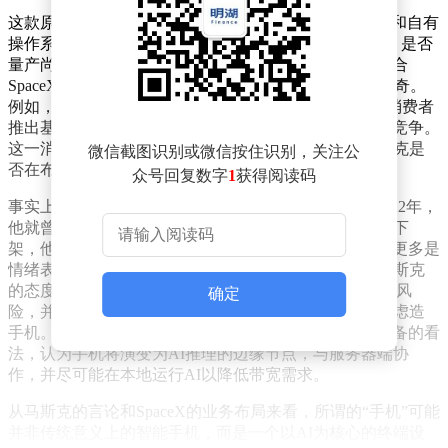
这款原型机被描述为“手持AI设备”，搭载高通骁龙芯片和自有
操作系统，支持xAI技术，但目前仍处于早期开发阶段，是否
量产尚未确定。尽管马斯克否认了造手机的计划，但结合
SpaceX近期的一系列动作，外界仍对其真实意图充满好奇。
例如，6月末《金融时报》报道称，SpaceX计划向美国消费者
推出基于星链的卫星上网服务，直接与传统手机运营商竞争。
这一消息与AI终端的传闻相互交织，让人不禁猜测马斯克是
微信截图识别或微信按住识别，关注公
否在布局一个更大的生态。
众号回复数字
1
获得阅读码
事实上，马斯克关于“造手机”的表态并非首次。早在2022年，
他就曾因与苹果的矛盾公开表示，如果推特被App Store下
架，他将考虑制造替代手机。尽管这一言论后来被证明更多是
情绪表达，但2024年，随着AI成为科技竞争的核心，马斯克
的态度再次转变。他批评苹果与OpenAI的合作存在安全风
确定
险，并暗示如果苹果继续整合AI间谍软件，他可能会考虑造
手机。到了2025年，他在播客中进一步阐述了对未来设备的看
法，认为手机将演变为AI推理的边缘节点，与服务器端协
作，并尽可能在本地运行AI以降低带宽需求。
从马斯克的言论和SpaceX的业务布局来看，所谓的“手机”可能
并非传统意义上的智能手机，而是一个以AI为核心的终端设