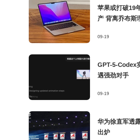
苹果或打破19年
产 背离乔布斯
09-19
GPT-5-Cod
遇强劲对手
09-19
华为徐直军透露
出炉