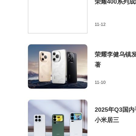
荣耀400系列
11-12
荣耀李健乌镇
著
11-10
2025年Q3
小米居三