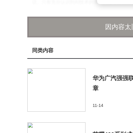
议。只有充分认识到AI技术的潜在风险，并采取
陷入安全风险的泥潭。
因内容太
同类内容
华为广汽强强联
章
11-14