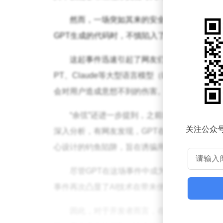
然而，一场突如其来的安全事件却为AI技
GPT生成的代码时，不慎陷入了钓鱼陷阱，导致
这起事件迅速引起了网友们的广泛关注。其
PT、Claude等大型语言模型（LLM）时务
会对用户造成意想不到的伤害。
“余弦”还进一步提到，之前就有过AI投毒攻
关注公众
深入分析，有网友发现，GPT在生成代码的过程
心设计的钓鱼陷阱，旨在诱骗用户上当。
尽管GPT在这场事件中成为了无辜的“背锅
事件再次凸显了AI技术在带来便利的同时，也
因此，对于开发者而言，在使用AI辅助工