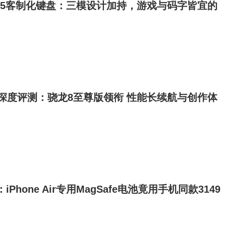
IY-75客制化键盘：三模设计加持，游戏与码字皆宜的
ro深度评测：骁龙8至尊版领衔 性能长续航与创作体
秘：iPhone Air专用MagSafe电池竟用手机同款3149