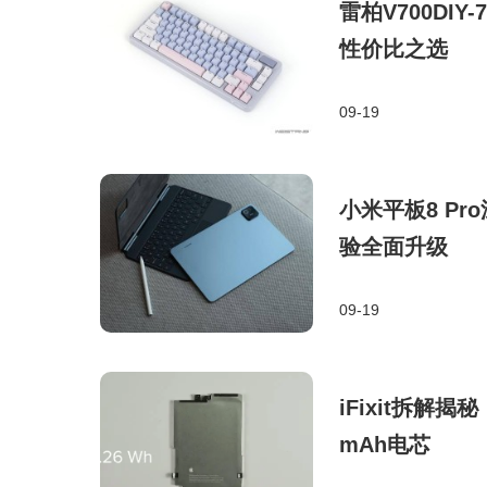
雷柏V700D
性价比之选
09-19
小米平板8 P
验全面升级
09-19
iFixit拆解揭
mAh电芯