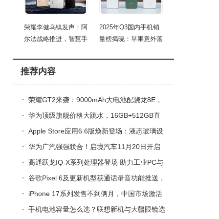
荣耀李健乌镇发声：阿
2025年Q3国内手机销
尔法战略推进，智慧手
量榜揭晓：苹果意外落
榜
推荐内容
荣耀GT2来袭：9000mAh大电池配骁龙8E，
两千档新机能否逆袭红米？
华为顶级旗舰价格大跳水，16GB+512GB直
降2100元，为新机让路
Apple Store应用6.6版焕新登场：液态玻璃设
计带来视觉与交互新体验
华为广汽强强联合！启境汽车11月20日开启
高端智能新能源新篇章
高通跃龙IQ-X系列处理器登场 助力工业PC与
边缘智能场景革新发展
谷歌Pixel 6及更新机型获通话录音功能推送，
部分非Pixel机型也能享
iPhone 17系列发售不到俩月，中国市场激活
量破1000W，双十一销量也亮眼
手机电池容量怎么选？联想新机与大疆眼镜选