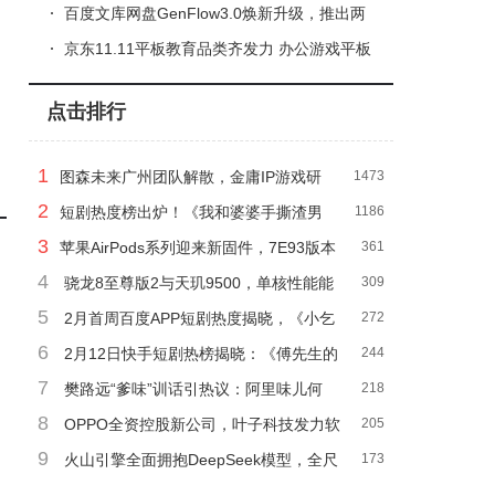
购指南来了
百度文库网盘GenFlow3.0焕新升级，推出两
大智能体，助力用户成“超级个体”且加速出海
京东11.11平板教育品类齐发力 办公游戏平板
热销 智能学习设备受青睐
点击排行
1
图森未来广州团队解散，金庸IP游戏研
1473
2
发何去何从？
短剧热度榜出炉！《我和婆婆手撕渣男
1186
3
全家》领跑端原生合集播放日榜
苹果AirPods系列迎来新固件，7E93版本
361
4
有何升级惊喜？
骁龙8至尊版2与天玑9500，单核性能能
309
5
否挑战苹果M4？
2月首周百度APP短剧热度揭晓，《小乞
272
6
丐下山寻找转世爱人》夺冠
2月12日快手短剧热榜揭晓：《傅先生的
244
7
秘密》领跑《闪婚迷局》
樊路远“爹味”训话引热议：阿里味儿何
218
8
在？道歉能否挽回颜面？
OPPO全资控股新公司，叶子科技发力软
205
9
件开发与信息技术
火山引擎全面拥抱DeepSeek模型，全尺
173