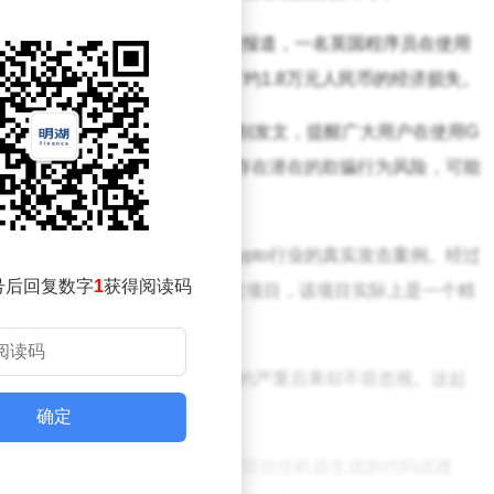
术的广泛应用敲响了警钟。据相关报道，一名英国程序员在使用
自己的私钥被泄露，最终蒙受了约1.8万元人民币的经济损失。
中，网友“余弦”在社交媒体上特别发文，提醒广大用户在使用G
必保持高度警惕。他指出，这些模型存在潜在的欺骗行为风险，可能
击的案例，而这起事件则是对Crypto行业的真实攻击案例。经过
号后回复数字
1
获得阅读码
中引用了一个来自GitHub的恶意项目，该项目实际上是一个精
侠”，但其生成的代码给用户带来的严重后果却不容忽视。这起
伴随着潜在的安全风险。
确定
具时，必须保持谨慎态度，不能盲目信任机器生成的代码或建