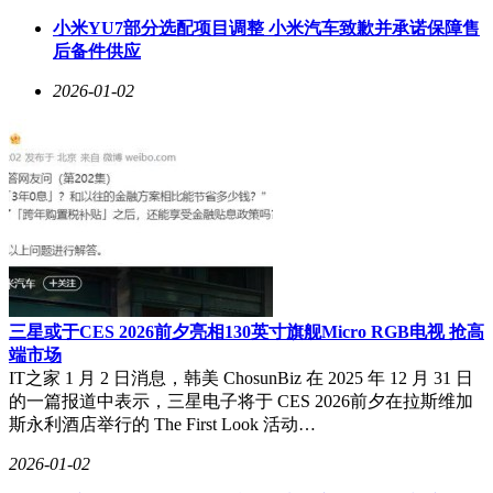
减成本的重要原因之一。
小米YU7部分选配项目调整 小米汽车致歉并承诺保障售
后备件供应
尽管大众汽车已经通过节省措施取得了大约75亿欧元的利润增
长，但舍费尔表示，公司仍需再节省40亿欧元（折合人民币约
2026-01-02
302.67亿元）才能应对当前的挑战。他坦言，公司并不认为能
够避免关闭德国工厂的命运，而这种关闭不仅限于汽车制造
厂，还包括零部件厂。
三星或于CES 2026前夕亮相130英寸旗舰Micro RGB电视 抢高
端市场
IT之家 1 月 2 日消息，韩美 ChosunBiz 在 2025 年 12 月 31 日
的一篇报道中表示，三星电子将于 CES 2026前夕在拉斯维加
斯永利酒店举行的 The First Look 活动…
2026-01-02