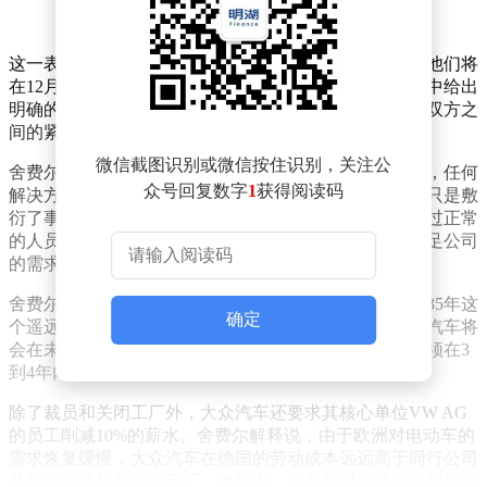
这一表态立即引发了工会的强烈反应。工会方面表示，他们将
在12月发起罢工，并要求大众汽车在薪酬和产能的谈判中给出
明确的解决方案，以避免裁员和工厂关闭的悲剧发生。双方之
间的紧张关系由此可见一斑。
微信截图识别或微信按住识别，关注公
舍费尔在接受采访时进一步阐述了公司的立场。他表示，任何
众号回复数字
1
获得阅读码
解决方案都必须直面过剩产能和成本过高的问题，不能只是敷
衍了事，拖延问题。他指出，虽然大部分裁员可能会通过正常
的人员流失和提前退休来实现，但这种方式远远无法满足公司
的需求。
舍费尔强调，大众的重组计划必须尽快实施，不能在2035年这
确定
个遥远的时间点才完成。他认为，如果延迟重组，大众汽车将
会在未来的竞争中处于不利地位。因此，他呼吁公司必须在3
到4年内完成重组，以确保公司的长期竞争力。
除了裁员和关闭工厂外，大众汽车还要求其核心单位VW AG
的员工削减10%的薪水。舍费尔解释说，由于欧洲对电动车的
需求恢复缓慢，大众汽车在德国的劳动成本远远高于同行公司
及其在南欧和东欧的工厂。他指出，这是公司必须采取措施削