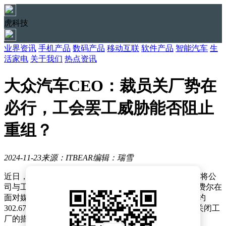
虎科技
业界资讯
手机产品
数码产品
移动互联
软件产品
智能汽车
生
活家电
关于我们
热点资讯
大众汽车CEO：裁员关厂势在
必行，工会罢工威胁能否阻止
重组？
2024-11-23
来源：ITBEAR
编辑：瑞雪
近日，大众汽车首席执行官托马斯·舍费尔的一番言论，将公
司与工会之间的矛盾推向了新的高潮。据相关报道，舍费尔在
面对媒体时坦言，为了削减高达40亿欧元（折合人民币约
302.67亿元）的成本，大众汽车或将不得不采取裁员和关闭工
厂的措施。