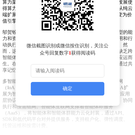
算力架构、应用场景和商业模式的深刻变革。智能体的发展使
得算力架构从注意力经济向生产力经济转型，部署形态从纯云
端扩展至“云—边—端”协同，商业模式也从成本中心转变为价
值引擎。
邬贺铨解释，智能体并非单一主机，而是一种基于大模型的能
力和资源。单个智能体通过感知、记忆、规划、工具调用和行
动执行形成闭环，能够独立完成特定任务的决策和操作。然
微信截图识别或微信按住识别，关注公
而，这种单一智能体的应用边界和能力上限较为有限，缺乏跨
众号回复数字
1
获得阅读码
智能体协作能力。为突破这一局限，多智能体协同系统应运而
生。在统一协调器的调度下，相关智能体被组织起来，通过共
享记忆和高级规划实现集体智能，从而处理复杂目标。
多智能体在开放网络中的规模化互联形成了智能体互联网
（IoA）。与传统互联网的主机互联和信息互联不同，IoA扩
确定
展为智能体互联和能力互联。它以IPv6+为基础，叠加新应用
层协议，实现智能体的唯一标识、自主发现、可信交互、协同
执行和按需组网。智能体互联网支撑着智能体即服务
（AaaS），将智能体和智能体群能力云化封装，通过API、
SDK和低代码平台对外提供服务，支持租户化、弹性调度、
托管运维和按需计费。