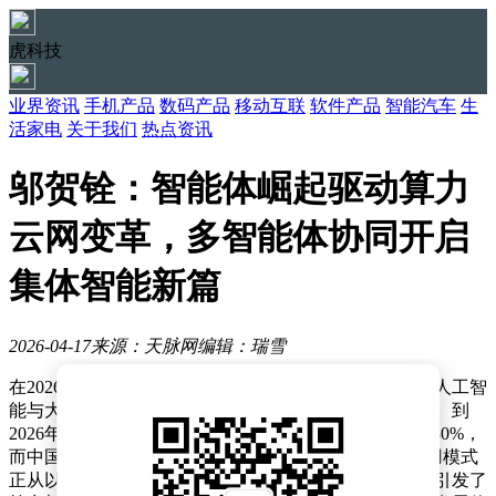
虎科技
业界资讯
手机产品
数码产品
移动互联
软件产品
智能汽车
生
活家电
关于我们
热点资讯
邬贺铨：智能体崛起驱动算力
云网变革，多智能体协同开启
集体智能新篇
2026-04-17
来源：天脉网
编辑：瑞雪
在2026云网智联大会上，中国工程院院士邬贺铨指出，人工智
能与大模型技术的迅猛发展正推动智能体成为行业焦点。到
2026年，全球推理算力预计将占AI算力总负载的70%至80%，
而中国的推理需求更是达到训练需求的8倍。算力的应用模式
正从以训练为主转向以推理和智能体为主导，这一转变引发了