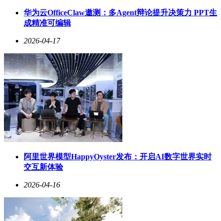
邬贺铨将AaaS比作智能体超市，企业用户无需自行开发智能
华为云OfficeClaw邀测：多Agent辩论提升决策力 PPT生
体或自建算力，只需通过订阅模式从云上调用封装好的智能体
成精准可编辑
功能组合，集成到自身业务系统中，即可以SaaS的成本获得自
动化和智能化的双重收益。这种模式大大降低了中小企业使用
2026-04-17
智能体的门槛，推动了技术的普及。
面向消费者的智能体（To C）主要有三种应用模式。第一种是
云上APP寄生智能体，它强依赖微信、钉钉等宿主APP，依托
云端算力运行，断网不可用。这种模式将聊天工具升级为
能“思考、写作、读文件、控设备”的智能助手，但用户无模型
选择权。第二种是终端OS原生智能体，预装于手机操作系
统，如中兴通讯与字节跳动联合推出的豆包手机，端云协同，
可按用户意图调度APP并自动执行业务流程。其优势是用户可
控性强，但可能弱化APP界面，引发应用厂商抵制。第三种是
本地自治+云端辅助的智能体，不依赖APP，但需手动安装独
立PC软件，如“龙虾”AI私人管家，决策与权限管理本地化，
阿里世界模型HappyOyster发布：开启AI数字世界实时
通过云上AaaS协同其他智能体。
交互新体验
面向企业的智能体（To B）则有四大应用模式。流程自动化智
2026-04-16
能体复刻人工逻辑，替代生产、运维等标准化流程，提升效
率。行业专家智能体依托行业知识库和知识图谱，提供决策参
谋方案。多智能体协同整合供应链、生产、物流等多领域智能