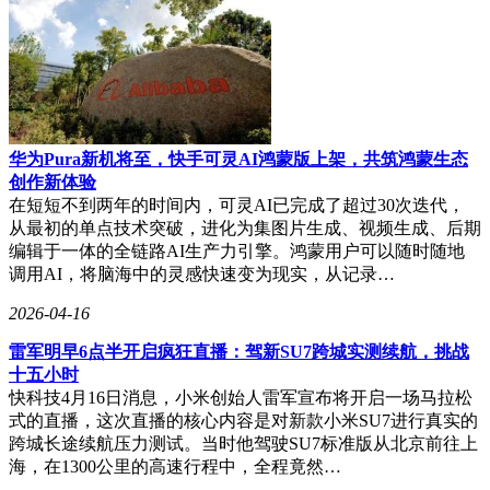
体，实现跨环节协同。具身智能支撑工业机器人等实体设备，
完成感知、推理和物理执行的闭环。邬贺铨指出，针对中小企
业自建算力不足和数据隐私风险高的痛点，本地初算+云端精
算成为最优解，平衡了成本与安全。
智能体业务对算力、云和网络提出了颠覆性要求。与传统互联
网业务相比，智能体业务的驱动主体从人工操作变为机器自主
华为Pura新机将至，快手可灵AI鸿蒙版上架，共筑鸿蒙生态
循环，时间节律从昼夜分明变为7×24小时不间断运行，空间
创作新体验
分布从集中式变为多点网状、多并发级联调用。智能体对算力
在短短不到两年的时间内，可灵AI已完成了超过30次迭代，
的需求激增，单智能体Token消耗可达普通用户的10至1000
从最初的单点技术突破，进化为集图片生成、视频生成、后期
倍。尽管Token流量年增速高达330%，但通过小模型普及、极
编辑于一体的全链路AI生产力引擎。鸿蒙用户可以随时随地
致压缩和长上下文优化，未来5年算力增速可控制在41%左
调用AI，将脑海中的灵感快速变为现实，从记录…
右，实现效率与成本的平衡。
2026-04-16
智能体时代也重构了云服务。传统云以资源提供为核心，而智
能体时代要求智能体原生云，优先布局智能体原生架构，构建
雷军明早6点半开启疯狂直播：驾新SU7跨城实测续航，挑战
全局智能调度，搭建分布式记忆与向量引擎，深化“云—边—
十五小时
端”协同，强化算力与网络优化。这一变革正加速重塑中国云
快科技4月16日消息，小米创始人雷军宣布将开启一场马拉松
服务格局，AI云全栈服务迎来爆发，市场向智算融合、绿色
式的直播，这次直播的核心内容是对新款小米SU7进行真实的
低碳和国产深化升级，覆盖智算基础设施、模型训练/推理、
跨城长途续航压力测试。当时他驾驶SU7标准版从北京前往上
智能体编排与运维。
海，在1300公里的高速行程中，全程竟然…