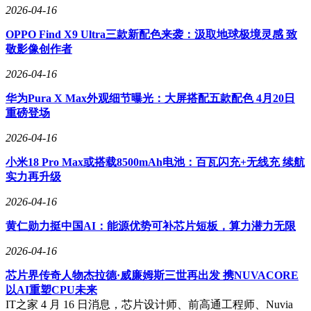
网络升级同样迫在眉睫。智能体的长会话持续交互、多智能体
2026-04-16
协同通信、大模型推理/检索高频小包+大流量混合等特征，使
OPPO Find X9 Ultra三款新配色来袭：汲取地球极境灵感 致
网络流量从南北向为主转为东西向占比80%，QPS提升10至
敬影像创作者
100倍。网络需从行政区组网转向智算中心—区域云—边缘—
终端四级架构，采用SRv6、云网虚拟化与编排技术、流量AI
2026-04-16
预测与调度等技术，保障确定性与高可靠性。
华为Pura X Max外观细节曝光：大屏搭配五款配色 4月20日
重磅登场
2026-04-16
小米18 Pro Max或搭载8500mAh电池：百瓦闪充+无线充 续航
实力再升级
2026-04-16
黄仁勋力挺中国AI：能源优势可补芯片短板，算力潜力无限
2026-04-16
芯片界传奇人物杰拉德·威廉姆斯三世再出发 携NUVACORE
以AI重塑CPU未来
IT之家 4 月 16 日消息，芯片设计师、前高通工程师、Nuvia