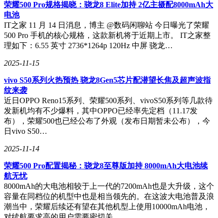
荣耀500 Pro规格揭晓：骁龙8 Elite加持 2亿主摄配8000mAh大
寸的超轻薄本，它的机身厚度仅为13.9mm，重量轻至1.19kg，
电池
相比同价位的轻薄本更加便携。无论是放入公文包还是背包
IT之家 11 月 14 日消息，博主 @数码闲聊站 今日曝光了荣耀
中，都能轻松携带，随时随地应对各种工作场景。它的外观设
500 Pro 手机的核心规格，这款新机将于近期上市。 IT之家整
计也非常有格调，采用全金属材质，提供冰川银和夜空蓝两种
理如下：6.55 英寸 2736*1264p 120Hz 中屏 骁龙…
颜色选择。A面的线条元素独特而美观，彰显出高品质的档
次。
2025-11-15
vivo S50系列火热预热 骁龙8Gen5芯片配潜望长焦及超声波指
纹来袭
在续航方面，华硕灵耀14 2025配备了75Wh的大容量电池，结
近日OPPO Reno15系列、荣耀500系列、vivoS50系列等几款待
合优化的电源管理系统和高能效比的处理器平台，能够实现约
发新机均有不少爆料，其中OPPO已经率先定档（11.17发
18小时的1080P视频播放续航。在日常办公场景下，它足以支
布），荣耀500也已经公布了外观（发布日期暂未公布），今
撑一整天的工作需求。无论是长时间在高铁上处理工作，还是
日vivo S50…
在咖啡馆进行创意工作，或是解决长途飞行中的无聊时光，灵
耀14 2025都能提供持久的续航保障。它还配备了丰富的接口
2025-11-14
规格，包括双雷电4（40Gbps）、USB-A、HDMI2.1 TMDS以
荣耀500 Pro配置揭秘：骁龙8至尊版加持 8000mAh大电池续
及3.5mm音频接口，扩展设备的上限能力极强，为用户提供了
航无忧
极大的便利。
8000mAh的大电池相较于上一代的7200mAh也是大升级，这个
容量在同档位的机型中也是相当领先的。在这波大电池普及浪
潮当中，荣耀后续还有望在其他机型上使用10000mAh电池，
对续航要求高的用户需要密切关…