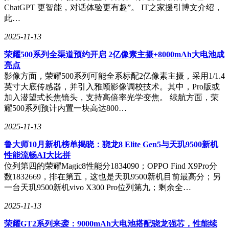
ChatGPT 更智能，对话体验更有趣”。 IT之家援引博文介绍，
此…
2025-11-13
荣耀500系列全渠道预约开启 2亿像素主摄+8000mAh大电池成
亮点
影像方面，荣耀500系列可能全系标配2亿像素主摄，采用1/1.4
英寸大底传感器，并引入雅顾影像调校技术。其中，Pro版或
加入潜望式长焦镜头，支持高倍率光学变焦。 续航方面，荣
耀500系列预计内置一块高达800…
2025-11-13
鲁大师10月新机榜单揭晓：骁龙8 Elite Gen5与天玑9500新机
性能流畅AI大比拼
位列第四的荣耀Magic8性能分1834090；OPPO Find X9Pro分
数1832669，排在第五，这也是天玑9500新机目前最高分；另
一台天玑9500新机vivo X300 Pro位列第九；剩余全…
2025-11-13
荣耀GT2系列来袭：9000mAh大电池搭配骁龙强芯，性能续