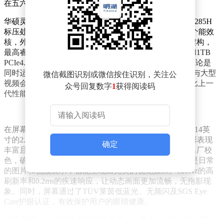
在五六千元的价位段内脱颖而出。
华硕灵耀14 2025搭载了英特尔最新的第二代酷睿Ultra 9 285H
标压处理器，采用先进的3nm工艺，内置6个性能核和8个能效
核，外加2个低功耗能效核，总共形成16核心16线程的架构，
最高睿频可达5.4GHz。搭配32GB LPDDR5X高频内存和1TB
PCIe4.0 SSD，这款轻薄本在处理多任务时游刃有余，无论是
同时运行多个办公软件、进行复杂的数据处理，还是参与大型
微信截图识别或微信按住识别，关注公
视频会议，都能轻松应对。内置的8Xe核心锐炫核显相比上一
众号回复数字
1
获得阅读码
代性能提升了15%，为多媒体工作者提供了强大的支持。
在屏幕方面，灵耀14 2025同样表现出色。它配备了一块14英
寸的2.8K 120Hz OLED屏幕，支持100% P3广色域，色彩表现
确定
丰富且准确。该屏幕还支持4种专业色域切换，并经过出厂校
色，确保ΔE＜1，无论是进行专业的图形设计工作，还是日常
的图片和视频展示，都能呈现出完美的视觉效果。120Hz的高
刷新率和0.2ms的疾速响应，让动态画面更加流畅，无拖影现
象。同时，屏幕通过了TÜV莱茵低蓝光、无频闪及SGS Eye
Care护眼认证，有效保护用户的眼睛健康。
华硕灵耀14 2025的机身设计也是其一大亮点。作为一款14英