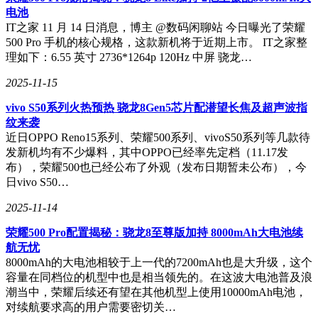
电池
IT之家 11 月 14 日消息，博主 @数码闲聊站 今日曝光了荣耀
500 Pro 手机的核心规格，这款新机将于近期上市。 IT之家整
理如下：6.55 英寸 2736*1264p 120Hz 中屏 骁龙…
2025-11-15
vivo S50系列火热预热 骁龙8Gen5芯片配潜望长焦及超声波指
纹来袭
近日OPPO Reno15系列、荣耀500系列、vivoS50系列等几款待
发新机均有不少爆料，其中OPPO已经率先定档（11.17发
布），荣耀500也已经公布了外观（发布日期暂未公布），今
日vivo S50…
2025-11-14
荣耀500 Pro配置揭秘：骁龙8至尊版加持 8000mAh大电池续
航无忧
8000mAh的大电池相较于上一代的7200mAh也是大升级，这个
容量在同档位的机型中也是相当领先的。在这波大电池普及浪
潮当中，荣耀后续还有望在其他机型上使用10000mAh电池，
对续航要求高的用户需要密切关…