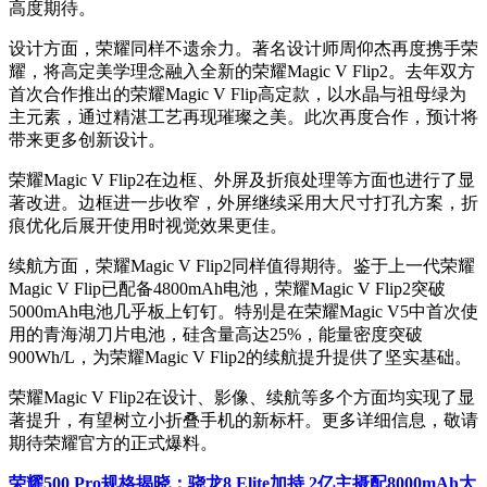
高度期待。
设计方面，荣耀同样不遗余力。著名设计师周仰杰再度携手荣
耀，将高定美学理念融入全新的荣耀Magic V Flip2。去年双方
首次合作推出的荣耀Magic V Flip高定款，以水晶与祖母绿为
主元素，通过精湛工艺再现璀璨之美。此次再度合作，预计将
带来更多创新设计。
荣耀Magic V Flip2在边框、外屏及折痕处理等方面也进行了显
著改进。边框进一步收窄，外屏继续采用大尺寸打孔方案，折
痕优化后展开使用时视觉效果更佳。
续航方面，荣耀Magic V Flip2同样值得期待。鉴于上一代荣耀
Magic V Flip已配备4800mAh电池，荣耀Magic V Flip2突破
5000mAh电池几乎板上钉钉。特别是在荣耀Magic V5中首次使
用的青海湖刀片电池，硅含量高达25%，能量密度突破
900Wh/L，为荣耀Magic V Flip2的续航提升提供了坚实基础。
荣耀Magic V Flip2在设计、影像、续航等多个方面均实现了显
著提升，有望树立小折叠手机的新标杆。更多详细信息，敬请
期待荣耀官方的正式爆料。
荣耀500 Pro规格揭晓：骁龙8 Elite加持 2亿主摄配8000mAh大