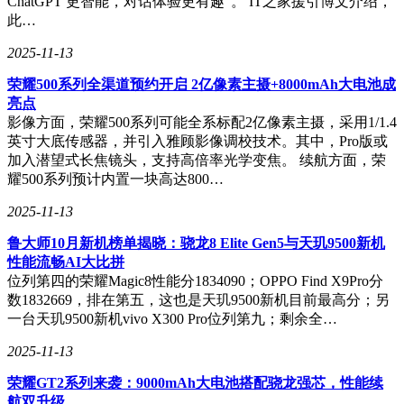
ChatGPT 更智能，对话体验更有趣”。 IT之家援引博文介绍，
此…
2025-11-13
荣耀500系列全渠道预约开启 2亿像素主摄+8000mAh大电池成
亮点
影像方面，荣耀500系列可能全系标配2亿像素主摄，采用1/1.4
英寸大底传感器，并引入雅顾影像调校技术。其中，Pro版或
加入潜望式长焦镜头，支持高倍率光学变焦。 续航方面，荣
耀500系列预计内置一块高达800…
2025-11-13
鲁大师10月新机榜单揭晓：骁龙8 Elite Gen5与天玑9500新机
性能流畅AI大比拼
位列第四的荣耀Magic8性能分1834090；OPPO Find X9Pro分
数1832669，排在第五，这也是天玑9500新机目前最高分；另
一台天玑9500新机vivo X300 Pro位列第九；剩余全…
2025-11-13
荣耀GT2系列来袭：9000mAh大电池搭配骁龙强芯，性能续
航双升级