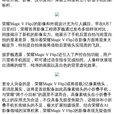
标杆。
荣耀Magic V Flip2的影像和外观设计尤为引人瞩目。早在8月7
日至8日，荣耀首席影像工程师罗巍通过发布多组样张对比，
间接揭示了新机的影像实力。他展示了手机后置自拍与前置自
拍的显著差异，预示着荣耀Magic V Flip2在影像方面将迎来大
幅提升，特别是自拍体验将借助后置镜头实现质的飞跃。
据罗巍透露，荣耀Magic V Flip2还引入了声控自拍功能，用户
只需将手机固定，即可通过语音指令完成拍照。人像样张展现
出清晰的细节、纯净的画面以及出色的背景虚化效果。
更令人兴奋的是，荣耀Magic V Flip2或将搭载2亿像素镜头，
若消息属实，这将是首款配备如此高像素镜头的小折叠手机，
与荣耀“两个小目标”的愿景不谋而合。高像素镜头在小折叠手
机上的应用尤为合适，不仅具备无损变焦能力，还能弥补小折
叠手机长焦镜头的不足，极大扩展拍摄场景。结合荣耀在AI
影像领域的深厚积累，荣耀Magic V Flip2的影像表现无疑值得